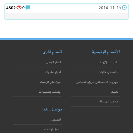
4802
0
2014-11-19
الأقسام الرئيسية
أقسام أخرى
أخبار منيزلاوية
أخبار الوطن
أنشطة وفعاليات
أخبار متفرقة
مهرجان المصطفى للزواج الجماعي
عين على الإحساء
تعليم
وظائف وتسجيلات
ملاعب المنيزلة
تواصل معنا
التسجيل
دخول الأعضاء