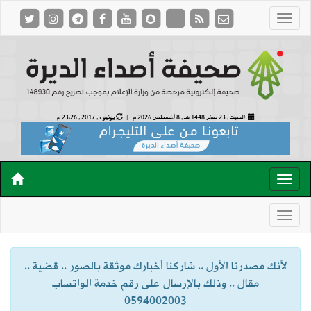
السبت , 23 صفر 1448 هـ ,
8 أغسطس 2026 م |
يونيو 5, 2017 , 23:26 م
لأنك مصدرنا الأول .. شاركنا أخبارك موثقة بالصور .. قضية ..
مقال .. وذلك بالإرسال على رقم خدمة الواتساب
0594002003