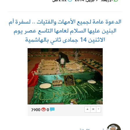
الأربعاء - 9 أبريل, 2014
2:22 ص
الدعوة عامة لجميع الأمهات والفتيات .. لسفرة أم
البنين عليها السلام لعامها التاسع عصر يوم
الاثنين 14 جمادى ثاني بالهاشمية
7900
0
+
=
-