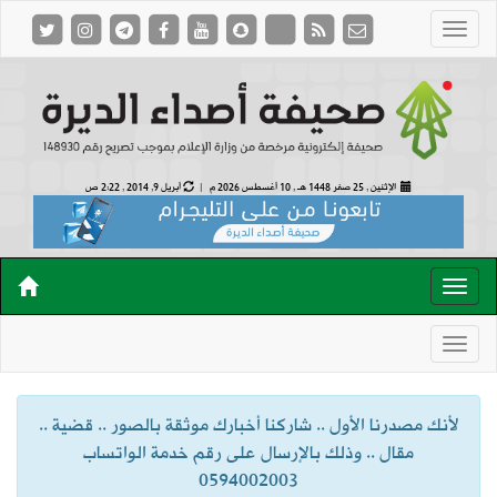
الإثنين , 25 صفر 1448 هـ ,
10 أغسطس 2026 م |
أبريل 9, 2014 , 2:22 ص
لأنك مصدرنا الأول .. شاركنا أخبارك موثقة بالصور .. قضية ..
مقال .. وذلك بالإرسال على رقم خدمة الواتساب
0594002003