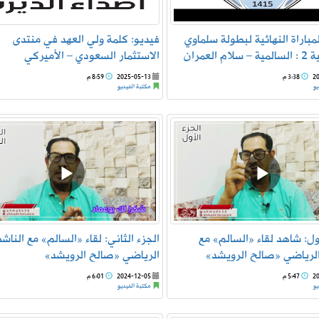
مباراة النهائية لبطولة سلماوي
فيديو: كلمة ولي العهد في منتدى
 العمران
الاستثمار السعودي – الأميركي
2
3:38 م
2025-05-13
8:59 م
يو
مكتبة الفيديو
أول: شاهد لقاء «السالم» مع
الجزء الثاني: لقاء «السالم» مع الناش
لرياضي «صالح الرويشد»
الرياضي «صالح الرويشد»
2
5:47 م
2024-12-05
6:01 م
يو
مكتبة الفيديو