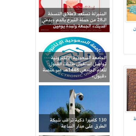
المنيزلة تستعد لإطلاق النسخة
الـ28 من حملة التبرع بالدم «بدمي
أفديك» الجمعة ولمدة يومين
ن
الجامعة السعودية الإلكترونية
تواصل استقبال طلبات القبول
للعام الجامعي 1448هـ عبر منصة
«قبول»
ة
130 كاميرا ذكية تراقب شبكة
الطرق على مدار الساعة