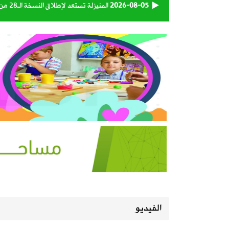
2026-08-05
المنيزلة تستعد لإطلاق النسخة الـ28 من حملة التبرع بالدم «بدمي أفديك» الجمعة ولمدة يومين
2026-08-05
الجامعة السعودية الإلكترونية تواصل استقبال طلبات 
2026-08-05
130 كاميرا ذكية تراقب شبكة الطرق على مدار الساعة
2026-08-05
إطلاق تحدي ابتكار أفضل مظلة لضيوف 
2026-08-05
طقس المملكة الأربعاء.. سحب رعدية مم
2026-08-04
بالفيديو | الأستاذ أحمد السعيد يستعرض
2026-08-04
انطلاق موسم الروبيان ينعش أسواق القط
الفيديو
2026-08-04
صدور أمر سامٍ بالموافقة على تعيين أعض