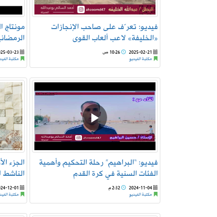
فيديو: تعرّف على صاحب الإنجازات
مونتاج ال
«الخليفة» لاعب ألعاب القوى
الرمضانية 2 : السالمية – سلام
2025-02-21
10:26 ص
025-03-23
مكتبة الفيديو
مكتبة الفيد
فيديو: “البراهيم” رحلة التحكيم وأهمية
الجزء ال
الفئات السنية في كرة القدم
الناشط ا
2024-11-04
2:32 م
024-12-01
مكتبة الفيديو
مكتبة الفيد