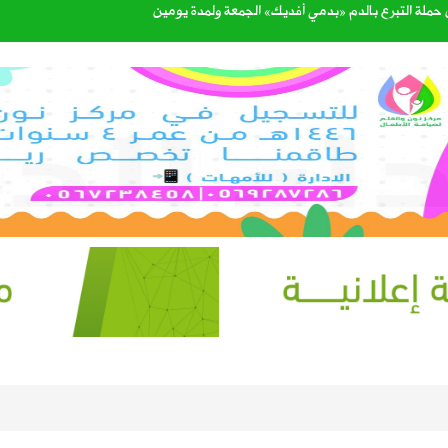
القبول للعام الجامعي 1448هـ عبر منصة «قبول»
الرحمن
طرة وارتفاع في الحرارة ونشاط للرياح على عدة مناطق
 برنامج “مدار” الصيفي في لقاء على قناة الإخبارية
يف.. وتوقعات بزيادة المعروض خلال الأسابيع المقبلة
اء مجالس مناطق المملكة الـ13