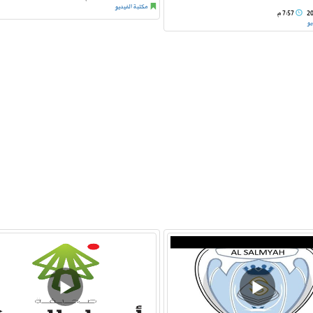
مكتبة الفيديو
2
7:57 م
يو