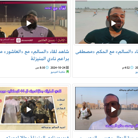
اء «السالم» مع الحكم «مصطفى
شاهد لقاء «السالم» مع «العاشور» م
براعم نادي المنيزلة
2
4:52 م
2024-10-24
8:30 ص
يو
مكتبة الفيديو
مسيرة البطل «عيسى الموسى»
فيديو: نادي المنيزلة بطلا لدورته