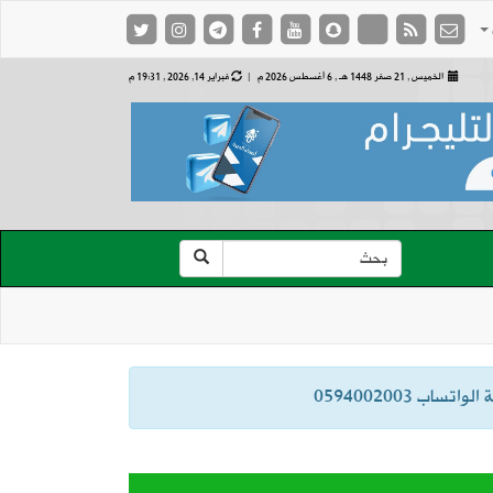
الخميس , 21 صفر 1448 هـ ,
6 أغسطس 2026 م |
فبراير 14, 2026 , 19:31 م
ب 0594002003