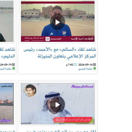
شاهد لقاء «السالم» مع «الأحمد» رئيس
شاهد لق
المركز الإعلامي بتعاون المنيزلة
الدليم»
2024-09-14
7:45 م
024-09-19
مكتبة الفيديو
مكتبة الفيد
لقاء مع «حسين الصالح – برونو» ضمن
فيديو: 