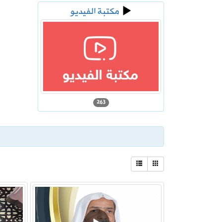
مكتبة الفيديو
2026-08-04
«الإرشادي للأمن السيبراني» يحذر من 
2026-08-04
بدء التسجيل في اختبارات الرخصة المهني
263