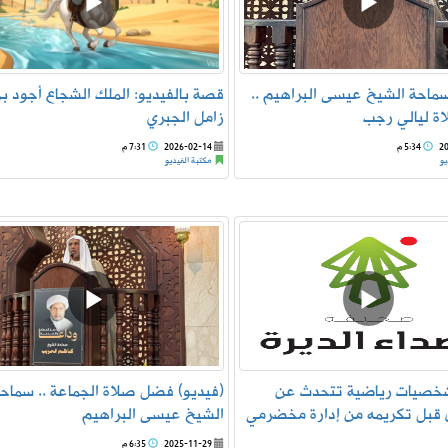
سماحة الشيخ عيسى البراهيم ..
قصة بالفيديو: الملك الشجاع أجود ب
اة ليالي رجب
زامل الجبري
2
5:34 م
2026-02-14
7:31 م
يو
مكتبة الفيديو
شخصيات رياضية تتحدث عن
(فيديو) فضل صلاة الجماعة .. سماح
 قبل تكريمه من إدارة مخضرمي
الشيخ عيسى البراهيم
2025-11-29
6:35 م