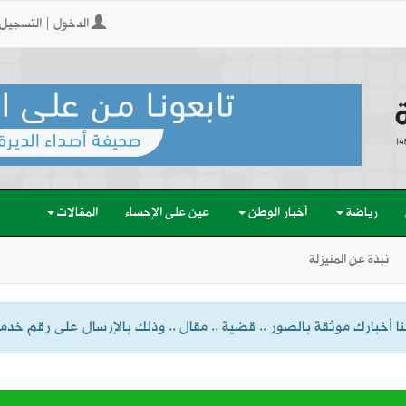
الدخول | التسجيل
رياضة
أخبار الوطن
عين على الإحساء
المقالات
نبذة عن المنيزلة
 أخبارك موثقة بالصور .. قضية .. مقال .. وذلك بالإرسال على رقم خدمة الواتسا