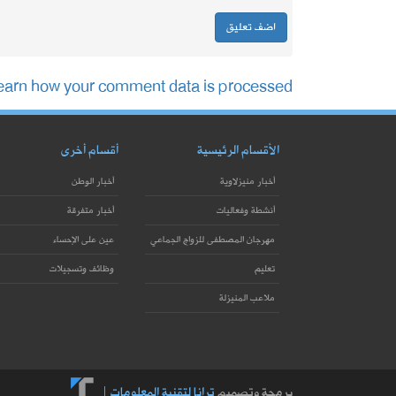
earn how your comment data is processed.
الأقسام الرئيسية
أقسام أخرى
أخبار منيزلاوية
أخبار الوطن
أنشطة وفعاليات
أخبار متفرقة
مهرجان المصطفى للزواج الجماعي
عين على الإحساء
تعليم
وظائف وتسجيلات
ملاعب المنيزلة
برمجة وتصميم
ترانا لتقنية المعلومات
|