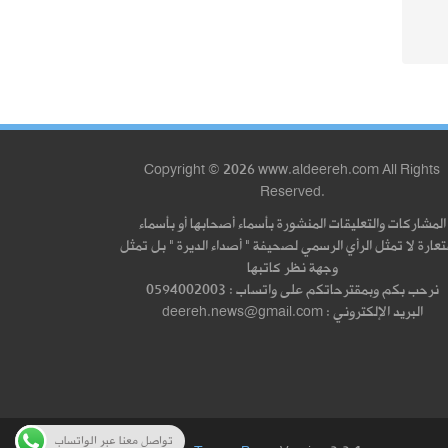
Copyright © 2026 www.aldeereh.com All Rights
Reserved.
المشاركات والتعليقات المنشورة بأسماء أصحابها أو بأسماء
عارة لا تمثل الرأي الرسمي لصحيفة " أصداء الديرة " بل تمثل
وجهة نظر كاتبها
نرحب بكم وبمقترحاتكم على واتساب : 0594002003
البريد الإلكتروني : deereh.news@gmail.com
تواصل معنا عبر الواتساب