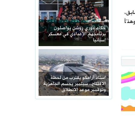
ابق،
هنّأ
حكام دوري روشن يواصلون
برنامجهم الإعدادي في معسكر
إسبانيا
استاد أرامكو يقترب من لحظة
الافتتاح.. سبتمبر يحسم الجاهزية
ونوفمبر موعد الانطلاق