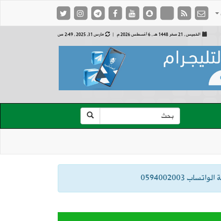
الخميس , 21 صفر 1448 هـ ,
6 أغسطس 2026 م |
مارس 31, 2025 , 2:49 ص
ب 0594002003