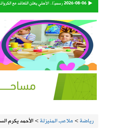
2026-08-06
رسميًا.. الأهلي يعلن التعاقد مع الكرو
2026-08-06
وزارة الدفاع تعيّن اللواء البحري الركن 
2026-08-06
تبوك تتصدر إنتاج العنب في المملكة بنسبة 
2026-08-06
حكام دوري روشن يواصلون برنامجهم ال
2026-08-06
استاد أرامكو يقترب من لحظة الافتتاح.
2026-08-06
أمانة الأحساء تنجز تطوير الطريق الرابط
2026-08-05
المنيزلة تستعد لإطلاق النسخة الـ28 من حملة التبرع بالدم «بدمي أفديك» الجمعة ولمدة يومين
رياضة
>
ملاعب المنيزلة
>
الأحمد يكرم ال
2026-08-05
الجامعة السعودية الإلكترونية تواصل استقبال طلبات 