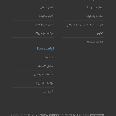
أخبار منيزلاوية
أخبار الوطن
أنشطة وفعاليات
أخبار متفرقة
مهرجان المصطفى للزواج الجماعي
عين على الإحساء
تعليم
وظائف وتسجيلات
ملاعب المنيزلة
تواصل معنا
التسجيل
دخول الأعضاء
استعادة كلمة المرور
واتساب المنيزلة
أرسل خبرا
Copyright © 2026 www.aldeereh.com All Rights Reserved.