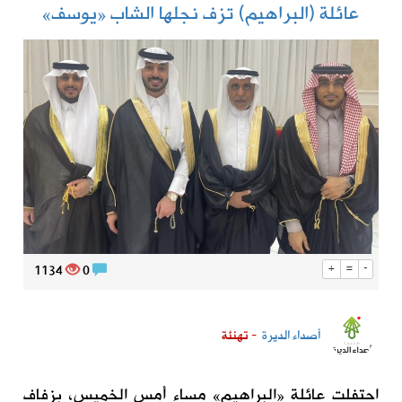
عائلة (البراهيم) تزف نجلها الشاب «يوسف»
1134
0
+
=
-
أصداء الديرة
- تهنئة
احتفلت عائلة «البراهيم» مساء أمس الخميس، بزفاف