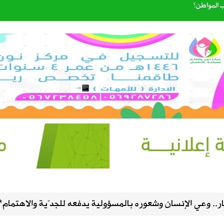
 المواطن؟
شاغرة
شآت عبر مواقع غير موثوقة
المترشحة لرئاسة وعضوية مجلس إدارة الاتحاد السعودي لكرة القدم
المدارس وتوقف الملاحة تحسبًا لكارثة
ذية لنقل البضائع بالدراجات الآلية
ر.. وعي الإنسان وشعوره بالمسؤولية يدفعه للجدّية والاهتمام*
لمحتوى الأصلي وتنهي «مشاركة الأرباح» في سبتمبر