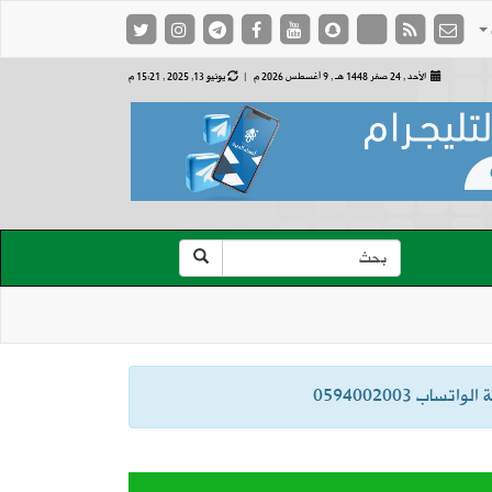
الأحد , 24 صفر 1448 هـ ,
9 أغسطس 2026 م |
يونيو 13, 2025 , 15:21 م
ب 0594002003