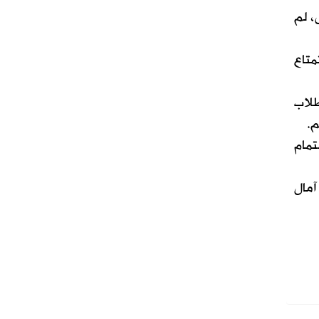
، لم
متاع
طلاب
م.
تمام
آمال