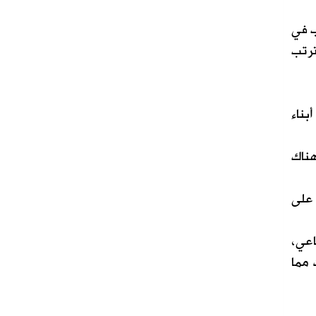
ب في
ترتب
بناء
هناك
ط 3.5 ساعات يوميًا على
اعي،
 مما