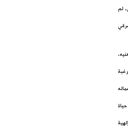
، لم
بالقطيف شرقي
نيه،
رغبة
ماله
حياة
لهية