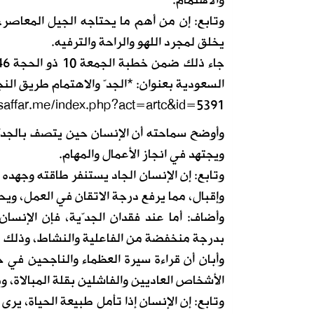
والاهتمام.
وتابع: إن من أهم ما يحتاجه الجيل المعاصر،
يخلق لمجرد اللهو والراحة والترفيه.
السعودية بعنوان: *الجدّ والاهتمام طريق النج
saffar.me/index.php?act=artc&id=5391
وأوضح سماحته أن الإنسان حين يتصف بالجدّي
ويجتهد في انجاز الأعمال والمهام.
وتابع: إن الإنسان الجاد يستنفر طاقته وجهده
وإقبال، مما يرفع درجة الاتقان في العمل، ويح
وأضاف: أما عند فقدان الجدّية، فإن الإنسان
بدرجة منخفضة من الفاعلية والنشاط، وذلك م
وأبان أن قراءة سيرة العظماء والناجحين في 
الأشخاص العاديين والفاشلين بقلة المبالاة، و
وتابع: إن الإنسان إذا تأمل طبيعة الحياة، يرى