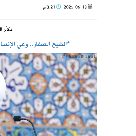
2025-06-13
3:21 م
2026-08-07
المملكة وتركيا وباكستان توقع اتفاقية 
ذكّر ا
2026-08-07
حساب المواطن يوضح: العمالة المنزلية 
*الشيخ الصفار.. وعي الإنسا