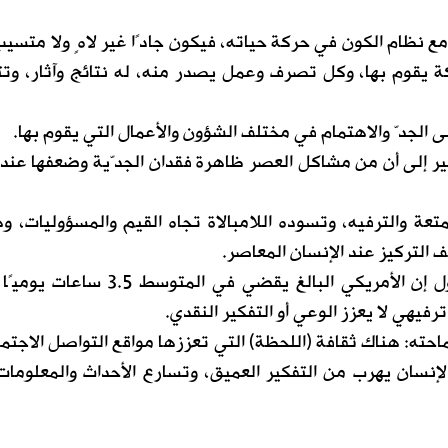
ع نظام الكون في حركة حياته، فيكون جادًا غير لاهٍ ولا متسي
كة يقوم بها، وكل تصرف وعمل يصدر منه، له نتائج وآثار، وت
لى الجدّ والاهتمام في مختلف الشؤون والأعمال التي يقوم بها.
ر إلى أن من مشاكل العصر ظاهرة فقدان الجدّية وضعفها عند أ
عة والترفيه، وتسوده اللامبالاة تجاه القيم والمسؤوليات، و
التركيز عند الإنسان المعاصر.
وبين أن بعض الإحصائيات سنة 2024م تقول إن الأمريكي البالغ يقضي في المتوس
يهي لا يعزز الوعي أو التفكير النقدي.
حته: هناك ثقافة (اللحظة) التي تعززها مواقع التواصل الاجتم
إنسان يهرب من التفكير العميق، وتسارع الأحداث والمعلومات