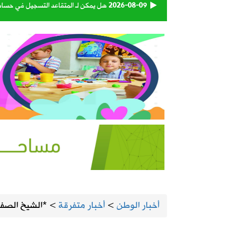
2026-08-09
هل يمكن لـ المتقاعد التسجيل في حساب
2026-08-09
مصفاة أرامكو ساسرف تعلن عن وظائف 
2026-08-09
“التجارة” تحذر من مشاركة بيانات المن
2026-08-08
‏لجنة الانتخابات تعلن القائمة الأولية 
2026-08-08
إعصار دولفين يضرب بقوة.. الصين تغلق 
2026-08-08
الهيئة العامة للنقل تعتمد اللائحة التنفي
2026-08-08
93 متبرعاً في اليوم الأول.. «بدمي أفديك 28» تواصل استقبال المتبرعين بالدم في المنيزلة
أخبار الوطن
>
أخبار متفرقة
>
*الشيخ الصفا
2026-08-08
«إكس» تطلق برنامجًا جديدًا لمكافأة ا