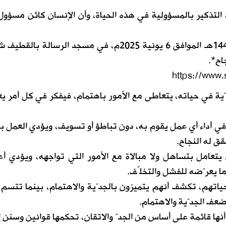
 التذكير بالمسؤولية في هذه الحياة، وأن الإنسان كائن مسؤول
جاء ذلك ضمن خطبة الجمعة 10 ذو الحجة 1446هـ الموافق 6 يونية 2025م، في مسجد الرسالة 
اح*.
https://www.
ة في حياته، يتعاطى مع الأمور باهتمام، فيفكر في كل أمر يع
 في أداء أي عمل يقوم به، دون تباطؤ أو تسويف، ويؤدي العمل ب
قق له النجاح.
 يتعامل بتساهل ولا مبالاة مع الأمور التي تواجهه، ويؤدي أع
ا يعرّضه للفشل والتخلّف.
حياتهم، تكشف أنهم يتميزون بالجدّية والاهتمام، بينما تتسم 
ضعف الجدّية والاهتمام.
 أنها قائمة على أساس من الجدّ والاتقان، تحكمها قوانين وسنن إ