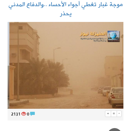
موجة غبار تغطي أجواء الأحساء ..والدفاع المدني
يحذر
2131
0
+
=
-