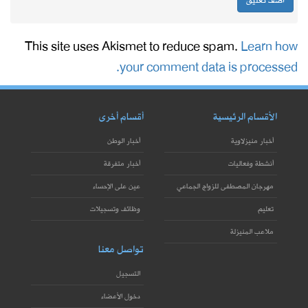
This site uses Akismet to reduce spam.
Learn how
your comment data is processed.
الأقسام الرئيسية
أقسام أخرى
أخبار منيزلاوية
أخبار الوطن
أنشطة وفعاليات
أخبار متفرقة
مهرجان المصطفى للزواج الجماعي
عين على الإحساء
تعليم
وظائف وتسجيلات
ملاعب المنيزلة
تواصل معنا
التسجيل
دخول الأعضاء