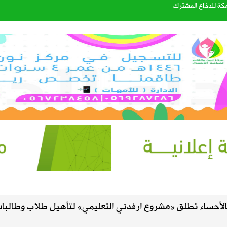
مكة للدفاع المشترك
ليست من التابعين
الصيف في سماء المملكة
اتي الهولندي مارينو بوسيتش
عبدالله الشهري قائدًا للتحالف البحري الدفاعي متعدد الجنسيات
لأحساء تطلق «مشروع ارفدني التعليمي» لتأهيل طلاب وطالبا
40%