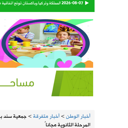
2026-08-07
المملكة وتركيا وباكستان توقع اتفاقية 
2026-08-07
حساب المواطن يوضح: العمالة المنزلية 
2026-08-07
اقتران الثريا بالقمر يعلن اقتراب نهاية 
2026-08-07
الحرارة تصل لـ 50 مئوية.. الإنذار البرتقالي بموجة حارة على الأحساء وعدة مدن بالشرقية
2026-08-07
“الغذاء والدواء” تسحب 3 منتجات قهوة وشوكولاتة وتحذر من استهلاكها
2026-08-06
رسميًا.. الأهلي يعلن التعاقد مع الكرو
2026-08-06
وزارة الدفاع تعيّن اللواء البحري الركن 
أخبار الوطن
>
أخبار متفرقة
>
جمعية سند با
2026-08-06
تبوك تتصدر إنتاج العنب في المملكة بنسبة 
المرحلة الثانوية مجاناً