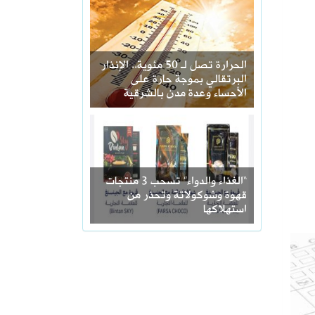
الحرارة تصل لـ 50 مئوية.. الإنذار
البرتقالي بموجة حارة على
الأحساء وعدة مدن بالشرقية
“الغذاء والدواء” تسحب 3 منتجات
قهوة وشوكولاتة وتحذر من
استهلاكها