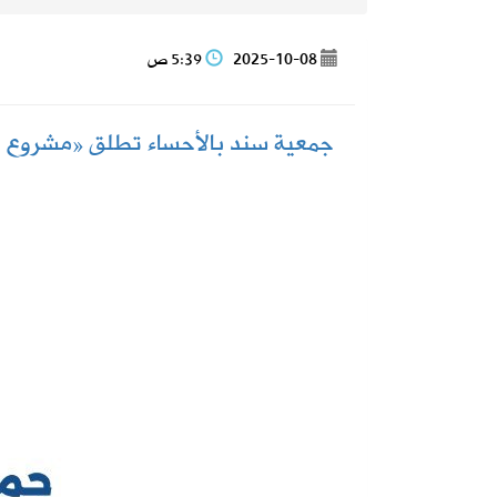
2026-08-06
حكام دوري روشن يواصلون برنامجهم ال
2025-10-08
5:39 ص
2026-08-06
استاد أرامكو يقترب من لحظة الافتتاح.
جمعية سند بالأحساء تطلق «مشروع ارف