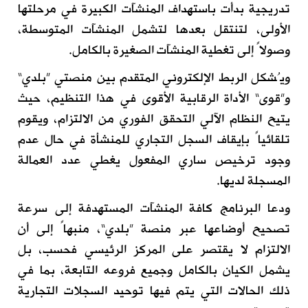
تدريجية بدأت باستهداف المنشآت الكبيرة في مرحلتها
الأولى، لتنتقل بعدها لتشمل المنشآت المتوسطة،
وصولاً إلى تغطية المنشآت الصغيرة بالكامل.
ويُشكل الربط الإلكتروني المتقدم بين منصتي ”بلدي“
و”قوى“ الأداة الرقابية الأقوى في هذا التنظيم، حيث
يتيح النظام الآلي التحقق الفوري من الالتزام، ويقوم
تلقائياً بإيقاف السجل التجاري للمنشأة في حال عدم
وجود ترخيص ساري المفعول يغطي عدد العمالة
المسجلة لديها.
ودعا البرنامج كافة المنشآت المستهدفة إلى سرعة
تصحيح أوضاعها عبر منصة ”بلدي“، منبهاً إلى أن
الالتزام لا يقتصر على المركز الرئيسي فحسب، بل
يشمل الكيان بالكامل وجميع فروعه التابعة، بما في
ذلك الحالات التي يتم فيها توحيد السجلات التجارية