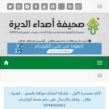
السبت , 23 صفر 1448 هـ ,
8 أغسطس 2026 م |
ديسمبر 25, 2025 , 20:23 م
لأنك مصدرنا الأول .. شاركنا أخبارك موثقة بالصور .. قضية ..
مقال .. وذلك بالإرسال على رقم خدمة الواتساب
0594002003