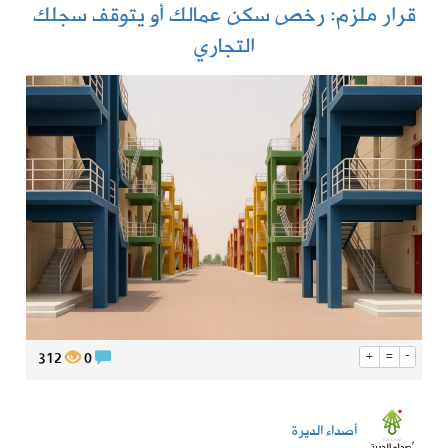
قرار ملزم: رخص سكن عمالك أو يتوقف سجلك
التجاري
312
0
+
=
-
أصداء الديرة