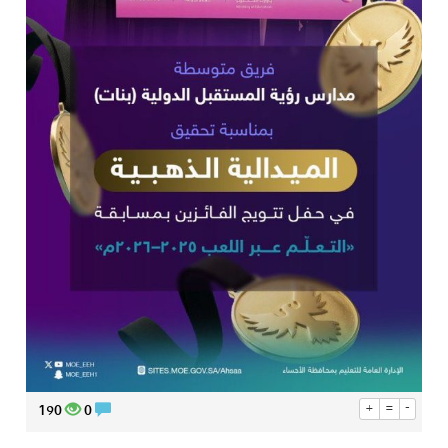
190
0
+
=
-