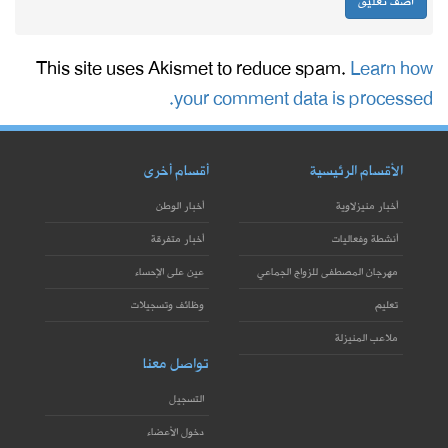
This site uses Akismet to reduce spam.
Learn how
your comment data is processed.
الأقسام الرئيسية
أقسام أخرى
أخبار منيزلاوية
أخبار الوطن
أنشطة وفعاليات
أخبار متفرقة
مهرجان المصطفى للزواج الجماعي
عين على الإحساء
تعليم
وظائف وتسجيلات
ملاعب المنيزلة
تواصل معنا
التسجيل
دخول الأعضاء