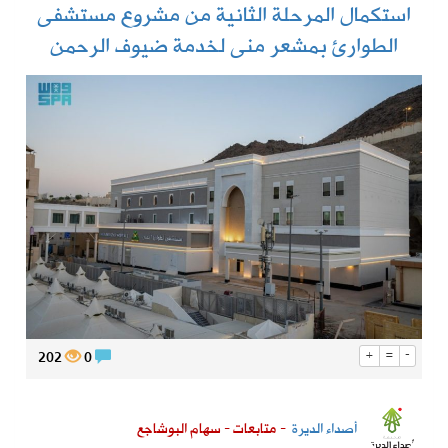
استكمال المرحلة الثانية من مشروع مستشفى
الطوارئ بمشعر منى لخدمة ضيوف الرحمن
202
0
+
=
-
أصداء الديرة
- متابعات - سهام البوشاجع