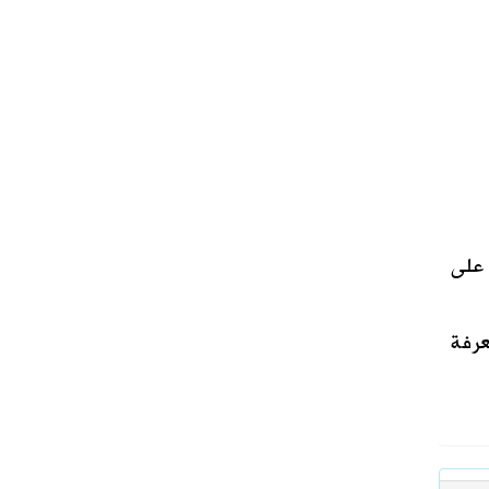
 على
عرفة