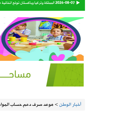
2026-08-07
المملكة وتركيا وباكستان توقع اتفاقية 
2026-08-07
حساب المواطن يوضح: العمالة المنزلية 
2026-08-07
اقتران الثريا بالقمر يعلن اقتراب نهاية 
2026-08-07
الحرارة تصل لـ 50 مئوية.. الإنذار البرتقالي بموجة حارة على الأحساء وعدة مدن بالشرقية
2026-08-07
“الغذاء والدواء” تسحب 3 منتجات قهوة وشوكولاتة وتحذر من استهلاكها
2026-08-06
رسميًا.. الأهلي يعلن التعاقد مع الكرو
2026-08-06
وزارة الدفاع تعيّن اللواء البحري الركن 
أخبار الوطن
>
موعد صرف دعم حساب المواط
2026-08-06
تبوك تتصدر إنتاج العنب في المملكة بنسبة 