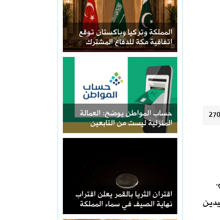
المملكة وتركيا وباكستان توقع
اتفاقية مكة للدفاع المشترك
حساب المواطن يوضح: العمالة
المنزلية ليست من التابعين
اقتران الثريا بالقمر يعلن اقتراب
أربعاء 10 يونيو 2026، للمستفيدين
نهاية الصيف في سماء المملكة