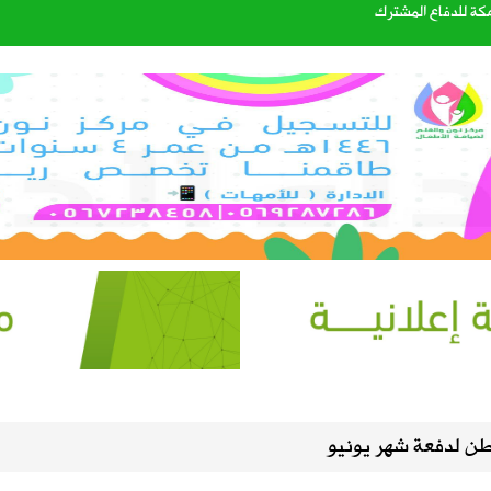
مكة للدفاع المشترك
ليست من التابعين
الصيف في سماء المملكة
اتي الهولندي مارينو بوسيتش
عبدالله الشهري قائدًا للتحالف البحري الدفاعي متعدد الجنسيات
ن لدفعة شهر يونيو
40%