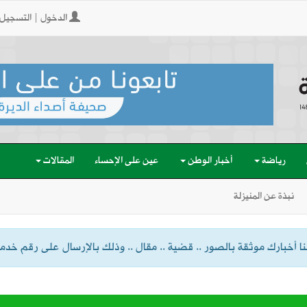
الدخول | التسجيل
رياضة
أخبار الوطن
عين على الإحساء
المقالات
نبذة عن المنيزلة
 أخبارك موثقة بالصور .. قضية .. مقال .. وذلك بالإرسال على رقم خدمة الواتسا