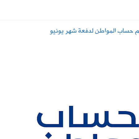
إعدادي في معسكر إسبانيا
حساب المواطن لدفعة شهر يونيو
. سبتمبر يحسم الجاهزية ونوفمبر موعد الانطلاق