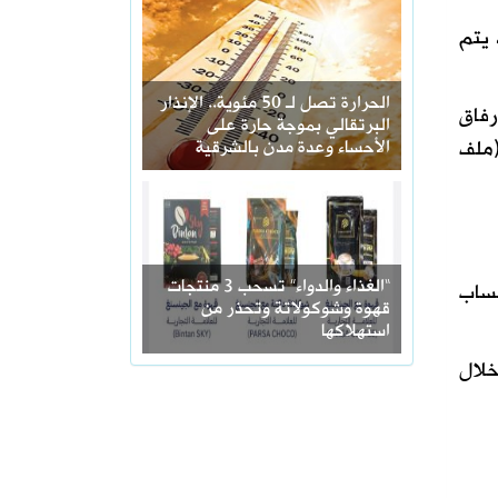
 يتم
الحرارة تصل لـ 50 مئوية.. الإنذار
رفاق
البرتقالي بموجة حارة على
(ملف
الأحساء وعدة مدن بالشرقية
“الغذاء والدواء” تسحب 3 منتجات
حساب
قهوة وشوكولاتة وتحذر من
استهلاكها
خلال