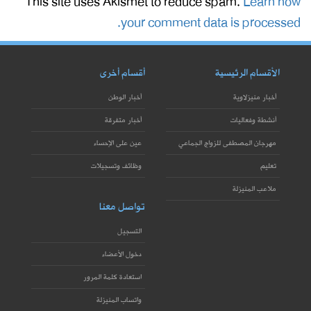
This site uses Akismet to reduce spam.
Learn how
your comment data is processed.
الأقسام الرئيسية
أقسام أخرى
أخبار منيزلاوية
أخبار الوطن
أنشطة وفعاليات
أخبار متفرقة
مهرجان المصطفى للزواج الجماعي
عين على الإحساء
تعليم
وظائف وتسجيلات
ملاعب المنيزلة
تواصل معنا
التسجيل
دخول الأعضاء
استعادة كلمة المرور
واتساب المنيزلة