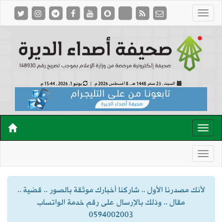
السبت , 23 صفر 1448 هـ ,
8 أغسطس 2026 م |
يونيو 1, 2026 , 15:44 م
لأنك مصدرنا الأول .. شاركنا أخبارك موثقة بالصور .. قضية ..
مقال .. وذلك بالإرسال على رقم خدمة الواتساب
0594002003