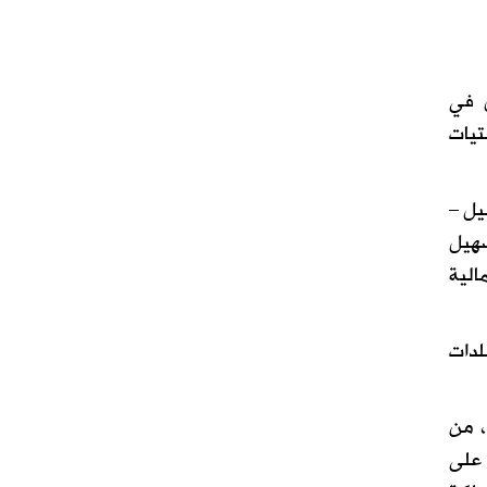
ل في
لفتيات
يل –
سهيل
الية
لدات
، من
 على