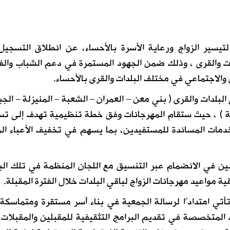
 لتيسير الزواج ورعاية الأسرة بالأحساء، عن انطلاق التسجي
زواج الجماعي لعام 2026م للبلدات والقرى ، وذلك ضمن الجهود المستمرة في دعم الشباب وا
ي والاجتماعي في مختلف البلدات والقرى بالأحساء.
بلدات والقرى ( بني معن – العمران – الشعبة – المنيزلة – الجب
رميلة ) ، حيث ستقام المهرجانات وفق خطة تنظيمية تهدف إلى ت
لخدمات المساندة للمستفيدين، بما يسهم في تخفيف الأعباء الم
ين في الانضمام عبر التنسيق مع اللجان المنظمة في تلك الب
ة مواعيد مهرجانات الزواج لباقي البلدات خلال الفترة المقبلة.
 تأتي امتدادًا لرسالة الجمعية في بناء أسر مستقرة ومتماسكة
ت المتخصصة في تقديم البرامج التثقيفية للمقبلين والمقبلات