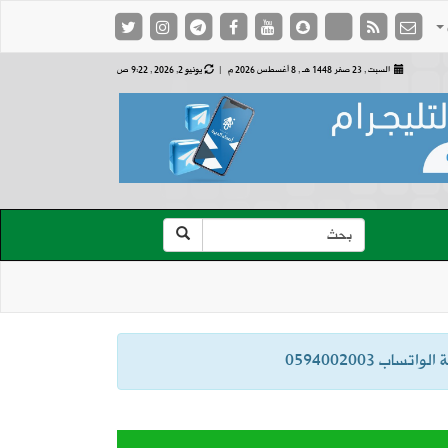
السبت , 23 صفر 1448 هـ ,
8 أغسطس 2026 م |
يونيو 2, 2026 , 9:22 ص
ب 0594002003