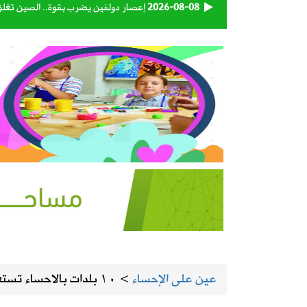
2026-08-08
إعصار دولفين يضرب بقوة.. الصين تغلق 
2026-08-08
الهيئة العامة للنقل تعتمد اللائحة التنفي
2026-08-08
93 متبرعاً في اليوم الأول.. «بدمي أفديك 28» تواصل استقبال المتبرعين بالدم في المنيزلة
2026-08-08
«إكس» تطلق برنامجًا جديدًا لمكافأة ا
2026-08-07
المملكة وتركيا وباكستان توقع اتفاقية 
2026-08-07
حساب المواطن يوضح: العمالة المنزلية 
2026-08-07
اقتران الثريا بالقمر يعلن اقتراب نهاية 
عين على الإحساء
>
١٠ بلدات بالاحساء تستعد لإقامة مهرجان الزواج الجماعي لعام ٢٠٢٦م
2026-08-07
الحرارة تصل لـ 50 مئوية.. الإنذار البرتقالي بموجة حارة على الأحساء وعدة مدن بالشرقية