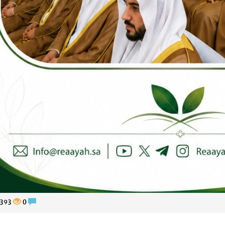
393
0