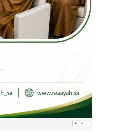
+
=
-