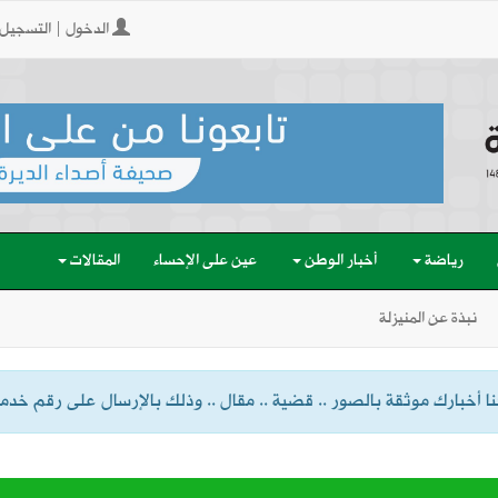
الدخول | التسجيل
رياضة
أخبار الوطن
عين على الإحساء
المقالات
نبذة عن المنيزلة
 أخبارك موثقة بالصور .. قضية .. مقال .. وذلك بالإرسال على رقم خدمة الواتسا