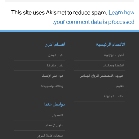
This site uses Akismet to reduce spam.
Learn how
your comment data is processed.
الأقسام الرئيسية
أقسام أخرى
أخبار منيزلاوية
أخبار الوطن
أنشطة وفعاليات
أخبار متفرقة
مهرجان المصطفى للزواج الجماعي
عين على الإحساء
تعليم
وظائف وتسجيلات
ملاعب المنيزلة
تواصل معنا
التسجيل
دخول الأعضاء
استعادة كلمة المرور