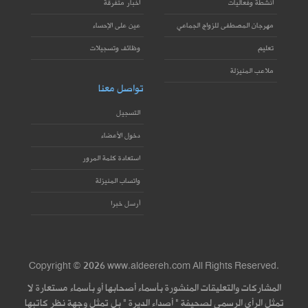
أنشطة وفعاليات
أخبار متفرقة
مهرجان المصطفى للزواج الجماعي
عين على الإحساء
تعليم
وظائف وتسجيلات
ملاعب المنيزلة
تواصل معنا
التسجيل
دخول الأعضاء
استعادة كلمة المرور
واتساب المنيزلة
أرسل خبرا
Copyright © 2026 www.aldeereh.com All Rights Reserved.
المشاركات والتعليقات المنشورة بأسماء أصحابها أو بأسماء مستعارة لا
تمثل الرأي الرسمي لصحيفة " أصداء الديرة " بل تمثل وجهة نظر كاتبها