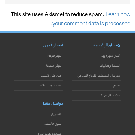
This site uses Akismet to reduce spam.
Learn how
your comment data is processed.
الأقسام الرئيسية
أقسام أخرى
أخبار منيزلاوية
أخبار الوطن
أنشطة وفعاليات
أخبار متفرقة
مهرجان المصطفى للزواج الجماعي
عين على الإحساء
تعليم
وظائف وتسجيلات
ملاعب المنيزلة
تواصل معنا
التسجيل
دخول الأعضاء
استعادة كلمة المرور