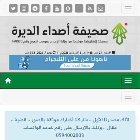
السبت , 23 صفر 1448 هـ ,
8 أغسطس 2026 م |
يونيو 7, 2026 , 5:32 ص
لأنك مصدرنا الأول .. شاركنا أخبارك موثقة بالصور .. قضية ..
مقال .. وذلك بالإرسال على رقم خدمة الواتساب
0594002003