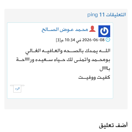
التعليقات 1
1 ping
محـمد عـوض الصــالح
2026-06-08 في 10:34 م
[3]
اللـــه يمـدك بالصـــحه والعـافيــه الغــالي
بومحــمد واتمنـى لك حــياه ســعيـده ورااااحــة
باااال
كفيـت ووفيـــت
الرد
أضف تعليق