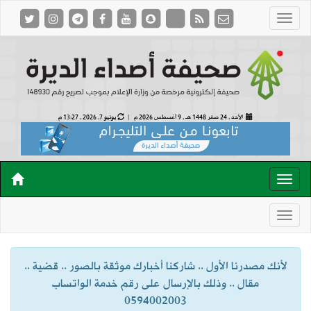
الأحد , 24 صفر 1448 هـ ,
9 أغسطس 2026 م |
يونيو 7, 2026 , 13:27 م
لأنك مصدرنا الأول .. شاركنا أخبارك موثقة بالصور .. قضية ..
مقال .. وذلك بالإرسال على رقم خدمة الواتساب
0594002003