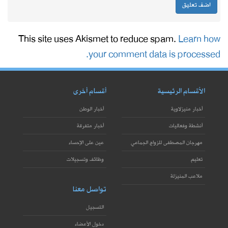
This site uses Akismet to reduce spam.
Learn how
your comment data is processed.
الأقسام الرئيسية
أقسام أخرى
أخبار منيزلاوية
أخبار الوطن
أنشطة وفعاليات
أخبار متفرقة
مهرجان المصطفى للزواج الجماعي
عين على الإحساء
تعليم
وظائف وتسجيلات
ملاعب المنيزلة
تواصل معنا
التسجيل
دخول الأعضاء