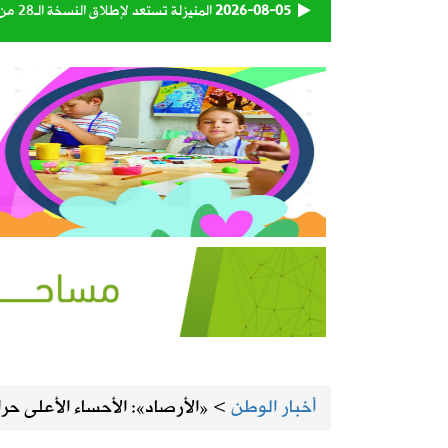
2026-08-05
المنيزلة تستعد لإطلاق النسخة الـ28 من حملة التبرع بالدم «بدمي أفديك» الجمعة ولمدة يومين
2026-08-05
الجامعة السعودية الإلكترونية تواصل استقبال طلبات 
2026-08-05
130 كاميرا ذكية تراقب شبكة الطرق على مدار الساعة
2026-08-05
إطلاق تحدي ابتكار أفضل مظلة لضيوف 
2026-08-05
طقس المملكة الأربعاء.. سحب رعدية مم
2026-08-04
بالفيديو | الأستاذ أحمد السعيد يستعرض
2026-08-04
انطلاق موسم الروبيان ينعش أسواق القط
أخبار الوطن
>
«الأرصاد»: الأحساء الأعلى حرارة بـ48 مئوية.. والسود
2026-08-04
صدور أمر سامٍ بالموافقة على تعيين أعض