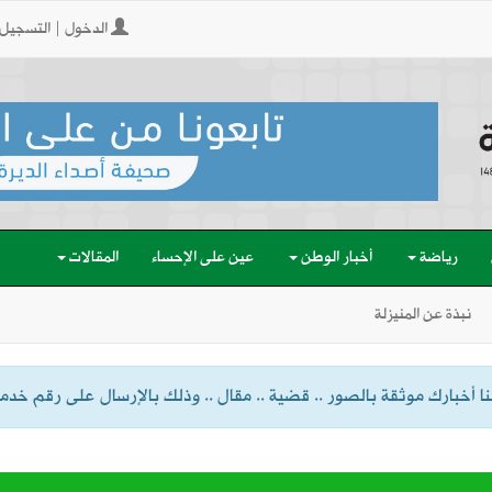
الدخول | التسجيل
رياضة
أخبار الوطن
عين على الإحساء
المقالات
نبذة عن المنيزلة
 أخبارك موثقة بالصور .. قضية .. مقال .. وذلك بالإرسال على رقم خدمة الواتسا