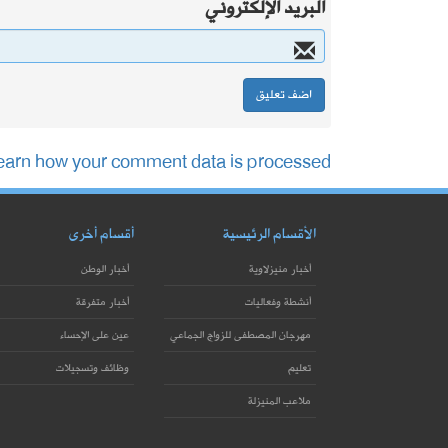
البريد الإلكتروني
earn how your comment data is processed.
الأقسام الرئيسية
أقسام أخرى
أخبار منيزلاوية
أخبار الوطن
أنشطة وفعاليات
أخبار متفرقة
مهرجان المصطفى للزواج الجماعي
عين على الإحساء
تعليم
وظائف وتسجيلات
ملاعب المنيزلة