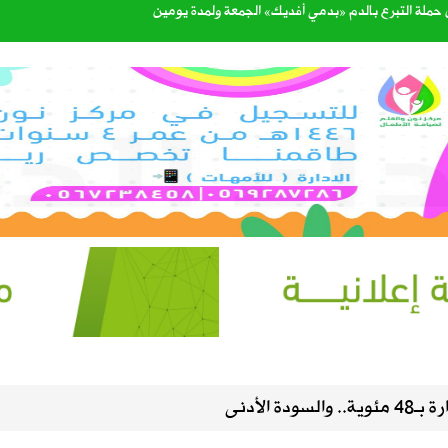
القبول للعام الجامعي 1448هـ عبر منصة «قبول»
الرحمن
طرة وارتفاع في الحرارة ونشاط للرياح على عدة مناطق
 برنامج “مدار” الصيفي في لقاء على قناة الإخبارية
يف.. وتوقعات بزيادة المعروض خلال الأسابيع المقبلة
ة الأدنى
اء مجالس مناطق المملكة الـ13