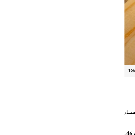
حساء
وذكر مركز الأرصاد، عبر موقعه الرسمي، أن درجات الحرارة الكبرى المتوقعة اليوم، الأحساء 48، الدمام والخرج 46،