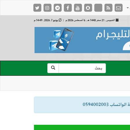
الخميس , 21 صفر 1448 هـ ,
6 أغسطس 2026 م |
يونيو 7, 2026 , 14:49 م
ب 0594002003