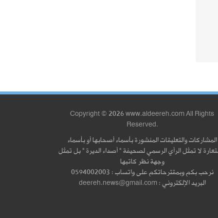
Copyright © 2026 www.aldeereh.com All Rights
Reserved.
المشاركات والتعليقات المنشورة بأسماء أصحابها أو بأسماء
عارة لا تمثل الرأي الرسمي لصحيفة " أصداء الديرة " بل تمثل
وجهة نظر كاتبها
نرحب بكم وبمقترحاتكم على واتساب : 0594002003
البريد الإلكتروني : deereh.news@gmail.com