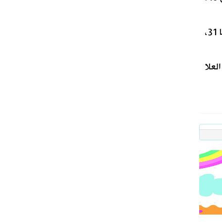
وأضاف: كما تبلغ درجات الحرارة الكبرى على مدن جدة ونجران ورفحا 39، تبوك 37، الطائف 36، طريف 33، أبها 31،
حرارة الصغرى على بعض المدن، فجاءت كالآتي: السودة 14، أبها 18، الباحة 19، تبوك 22، العلا