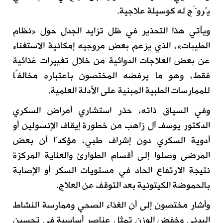
يُروَّج له كوسيلة علاجية.
ويأتي هذا التحذير في ظل تزايد الجدل حول «نظام
الطيبات»، الذي يزعم بعض مروجيه إمكانية الاستغناء
عن بعض العلاجات الدوائية من خلال تغييرات غذائية
فقط، وهو ما يرفضه المختصون باعتباره مخالفًا
للممارسات الطبية المبنية على الأدلة العلمية.
وفي السياق ذاته، حذر استشاري أمراض السكري
الدكتور يوسف آل زاهب من خطورة إيقاف الإنسولين أو
أدوية السكري دون إشراف طبي، مؤكدًا أن بعض
المرضى وصلوا إلى أقسام الطوارئ والعناية المركزة
نتيجة الارتفاع الحاد في مستويات السكر أو الإصابة
بالحموضة الكيتونية بعد التوقف عن العلاج.
وأشار مختصون إلى أن الغذاء الصحي وممارسة النشاط
البدني وخفض الوزن تمثل عناصر أساسية في تحسين