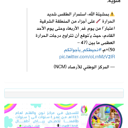
مئوية.
بمشيئة الله، استمرار الطقس شديد
الحرارة
على أجزاء من المنطقة الشرقية
اعتبارًا من يوم غدٍ الأربعاء وحتى يوم الأحد
القادم، حيث يُتوقع أن تتراوح درجات الحرارة
العظمى ما بين (47 –
50)°م.
#نحيطكم_بأجوائكم
pic.twitter.com/oLrnMzV2IR
— المركز الوطني للأرصاد (NCM)
June 9, 2026
(@NCMKSA)