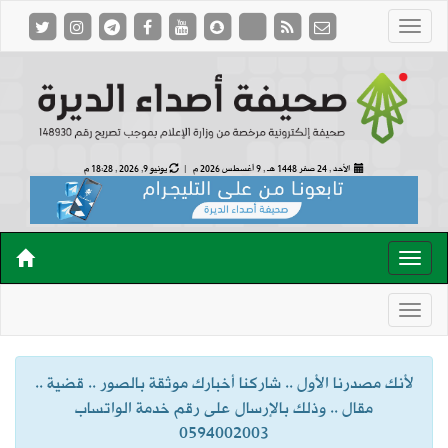
الأحد , 24 صفر 1448 هـ ,
9 أغسطس 2026 م |
يونيو 9, 2026 , 18:28 م
لأنك مصدرنا الأول .. شاركنا أخبارك موثقة بالصور .. قضية ..
مقال .. وذلك بالإرسال على رقم خدمة الواتساب
0594002003