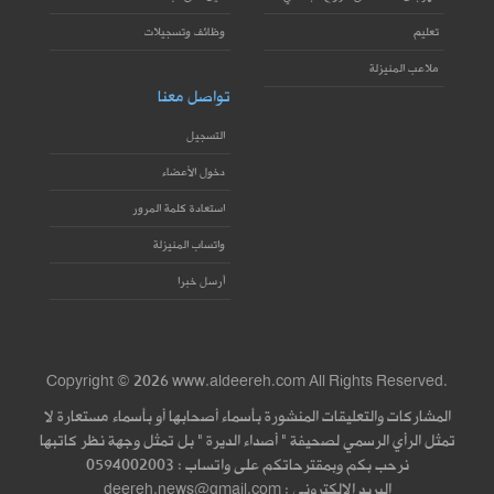
تعليم
وظائف وتسجيلات
ملاعب المنيزلة
تواصل معنا
التسجيل
دخول الأعضاء
استعادة كلمة المرور
واتساب المنيزلة
أرسل خبرا
Copyright © 2026 www.aldeereh.com All Rights Reserved.
المشاركات والتعليقات المنشورة بأسماء أصحابها أو بأسماء مستعارة لا
تمثل الرأي الرسمي لصحيفة " أصداء الديرة " بل تمثل وجهة نظر كاتبها
نرحب بكم وبمقترحاتكم على واتساب : 0594002003
البريد الإلكتروني : deereh.news@gmail.com