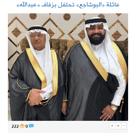
عائلة «البوشاجع» تحتفل بزفاف «عبدالله»
222
0
+
=
-