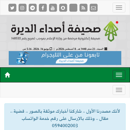
السبت , 23 صفر 1448 هـ ,
8 أغسطس 2026 م |
يونيو 16, 2026 , 5:36 ص
لأنك مصدرنا الأول .. شاركنا أخبارك موثقة بالصور .. قضية ..
مقال .. وذلك بالإرسال على رقم خدمة الواتساب
0594002003