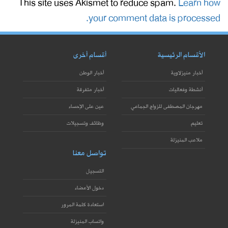
This site uses Akismet to reduce spam.
Learn how
your comment data is processed.
الأقسام الرئيسية
أقسام أخرى
أخبار منيزلاوية
أخبار الوطن
أنشطة وفعاليات
أخبار متفرقة
مهرجان المصطفى للزواج الجماعي
عين على الإحساء
تعليم
وظائف وتسجيلات
ملاعب المنيزلة
تواصل معنا
التسجيل
دخول الأعضاء
استعادة كلمة المرور
واتساب المنيزلة