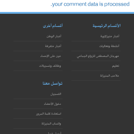
your comment data is processed.
الأقسام الرئيسية
أقسام أخرى
أخبار منيزلاوية
أخبار الوطن
أنشطة وفعاليات
أخبار متفرقة
مهرجان المصطفى للزواج الجماعي
عين على الإحساء
تعليم
وظائف وتسجيلات
ملاعب المنيزلة
تواصل معنا
التسجيل
دخول الأعضاء
استعادة كلمة المرور
واتساب المنيزلة
أرسل خبرا