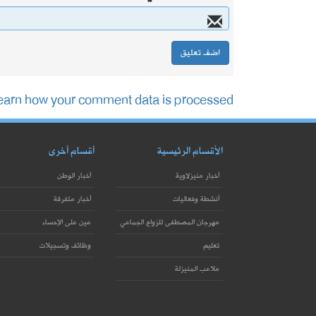
earn how your comment data is processed.
الأقسام الرئيسية
أقسام أخرى
أخبار منيزلاوية
أخبار الوطن
أنشطة وفعاليات
أخبار متفرقة
مهرجان المصطفى للزواج الجماعي
عين على الإحساء
تعليم
وظائف وتسجيلات
ملاعب المنيزلة