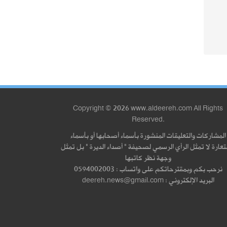
Copyright © 2026 www.aldeereh.com All Rights
Reserved.
المشاركات والتعليقات المنشورة بأسماء أصحابها أو بأسماء
عارة لا تمثل الرأي الرسمي لصحيفة " أصداء الديرة " بل تمثل
وجهة نظر كاتبها
نرحب بكم وبمقترحاتكم على واتساب : 0594002003
البريد الإلكتروني : deereh.news@gmail.com