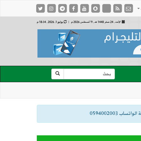
الأحد , 24 صفر 1448 هـ ,
9 أغسطس 2026 م |
يوليو 1, 2026 , 18:34 م
ب 0594002003