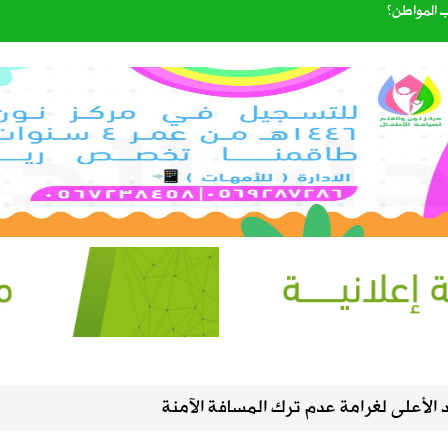
 المواطن؟
شاغرة
شآت عبر مواقع غير موثوقة
المترشحة لرئاسة وعضوية مجلس إدارة الاتحاد السعودي لكرة القدم
المدارس وتوقف الملاحة تحسبًا لكارثة
ذية لنقل البضائع بالدراجات الآلية
لمحتوى الأصلي وتنهي «مشاركة الأرباح» في سبتمبر