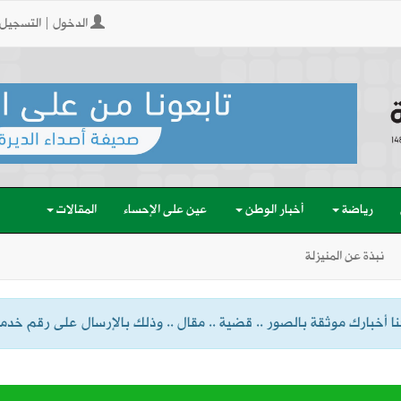
الدخول | التسجيل
رياضة
أخبار الوطن
عين على الإحساء
المقالات
نبذة عن المنيزلة
 أخبارك موثقة بالصور .. قضية .. مقال .. وذلك بالإرسال على رقم خدمة الواتسا