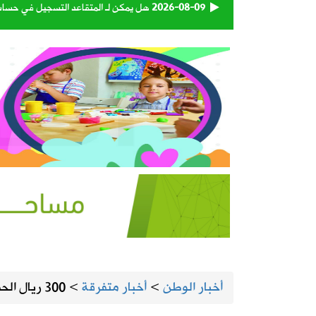
2026-08-09
هل يمكن لـ المتقاعد التسجيل في حساب
2026-08-09
مصفاة أرامكو ساسرف تعلن عن وظائف 
2026-08-09
“التجارة” تحذر من مشاركة بيانات المن
2026-08-08
‏لجنة الانتخابات تعلن القائمة الأولية 
2026-08-08
إعصار دولفين يضرب بقوة.. الصين تغلق 
2026-08-08
الهيئة العامة للنقل تعتمد اللائحة التنفي
2026-08-08
93 متبرعاً في اليوم الأول.. «بدمي أفديك 28» تواصل استقبال المتبرعين بالدم في المنيزلة
أخبار الوطن
>
أخبار متفرقة
>
300 ريال الحد الأعلى لغرامة عدم ترك المسافة الآمنة
2026-08-08
«إكس» تطلق برنامجًا جديدًا لمكافأة ا