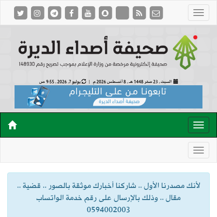
السبت , 23 صفر 1448 هـ ,
8 أغسطس 2026 م |
يوليو 7, 2026 , 9:55 ص
لأنك مصدرنا الأول .. شاركنا أخبارك موثقة بالصور .. قضية ..
مقال .. وذلك بالإرسال على رقم خدمة الواتساب
0594002003