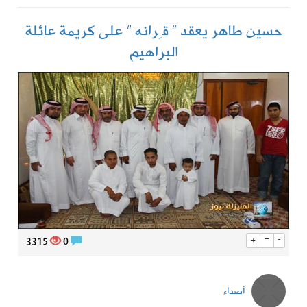
حسين طاهر يعقد ” قِرانه ” على كريمة عائلة
البراهيم
3315
0
+
=
-
أصداء