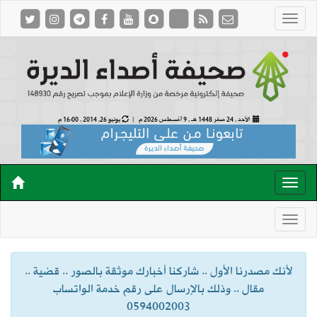
الأحد , 24 صفر 1448 هـ ,
9 أغسطس 2026 م |
يونيو 26, 2014 , 16:00 م
لأنك مصدرنا الأول .. شاركنا أخبارك موثقة بالصور .. قضية ..
مقال .. وذلك بالإرسال على رقم خدمة الواتساب
0594002003