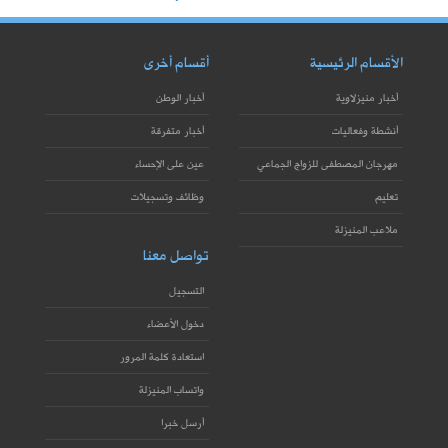
الأقسام الرئيسية
أقسام أخرى
أخبار منيزلاوية
أخبار الوطن
أنشطة وفعاليات
أخبار متفرقة
مهرجان المصطفى للزواج الجماعي
عين على الإحساء
تعليم
وظائف وتسجيلات
ملاعب المنيزلة
تواصل معنا
التسجيل
دخول الأعضاء
استعادة كلمة المرور
واتساب المنيزلة
أرسل خبرا