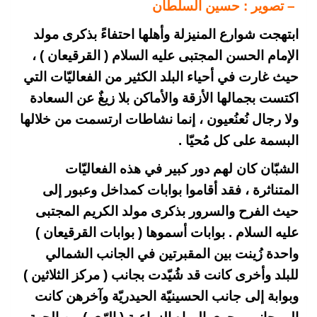
–
تصوير : حسين السلطان
ابتهجت شوارع المنيزلة وأهلها احتفاءً بذكرى مولد
الإمام الحسن المجتبى عليه السلام ( القرقيعان ) ،
حيث غارت في أحياء البلد الكثير من الفعاليّات التي
اكتست بجمالها الأزقة والأماكن بلا زيغٌ عن السعادة
ولا رجال نُعنُعيون ، إنما نشاطات ارتسمت من خلالها
البسمة على كل مُحيّا .
الشبّان كان لهم دور كبير في هذه الفعاليّات
المتناثرة ، فقد أقاموا بوابات كمداخل وعبور إلى
حيث الفرح والسرور بذكرى مولد الكريم المجتبى
عليه السلام . بوابات أسموها ( بوابات القرقيعان )
واحدة زُينت بين المقبرتين في الجانب الشمالي
للبلد وأخرى كانت قد شُيّدت بجانب ( مركز الثلاثين )
وبوابة إلى جانب الحسينيّة الحيدريّة وآخرهن كانت