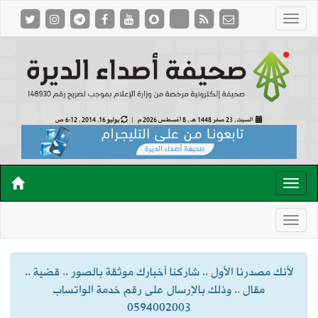
السبت , 23 صفر 1448 هـ ,
8 أغسطس 2026 م |
يوليو 16, 2014 , 6:12 ص
لأنك مصدرنا الأول .. شاركنا أخبارك موثقة بالصور .. قضية ..
مقال .. وذلك بالإرسال على رقم خدمة الواتساب
0594002003