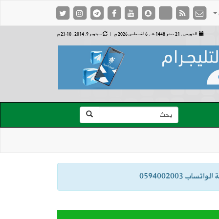
الخميس , 21 صفر 1448 هـ ,
6 أغسطس 2026 م |
سبتمبر 9, 2014 , 23:10 م
ب 0594002003