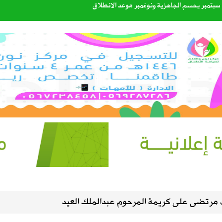
. سبتمبر يحسم الجاهزية ونوفمبر موعد الانطلاق
 بين العقير والطرف لتعزيز السلامة المرورية وكفاءة طرق الواحة
القبول للعام الجامعي 1448هـ عبر منصة «قبول»
الرحمن
طرة وارتفاع في الحرارة ونشاط للرياح على عدة مناطق
، مرتضى على كريمة المرحوم عبدالملك العيد
 برنامج “مدار” الصيفي في لقاء على قناة الإخبارية