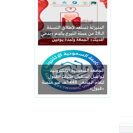
المنيزلة تستعد لإطلاق النسخة
الـ28 من حملة التبرع بالدم «بدمي
أفديك» الجمعة ولمدة يومين
الجامعة السعودية الإلكترونية
تواصل استقبال طلبات القبول
للعام الجامعي 1448هـ عبر منصة
«قبول»