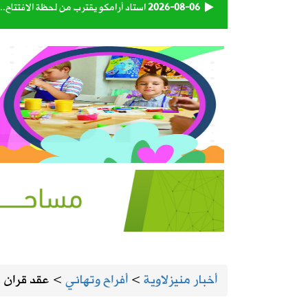
2026-08-06
استاد أرامكو يقترب من لحظة الافتتاح.
2026-08-06
أمانة الأحساء تنجز تطوير الطريق الرابط
2026-08-05
المنيزلة تستعد لإطلاق النسخة الـ28 من حملة التبرع بالدم «بدمي أفديك» الجمعة ولمدة يومين
2026-08-05
الجامعة السعودية الإلكترونية تواصل استقبال طلبات 
2026-08-05
130 كاميرا ذكية تراقب شبكة الطرق على مدار الساعة
2026-08-05
إطلاق تحدي ابتكار أفضل مظلة لضيوف 
2026-08-05
طقس المملكة الأربعاء.. سحب رعدية مم
أخبار منيزلاوية
>
أفراح وتهاني
>
عقد قران 
2026-08-04
بالفيديو | الأستاذ أحمد السعيد يستعرض