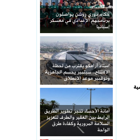
حكام دوري روشن يواصلون
برنامجهم الإعدادي في معسكر
إسبانيا
استاد أرامكو يقترب من لحظة
الافتتاح.. سبتمبر يحسم الجاهزية
ونوفمبر موعد الانطلاق
خطوبة رسمية
أمانة الأحساء تنجز تطوير الطريق
الرابط بين العقير والطرف لتعزيز
السلامة المرورية وكفاءة طرق
الواحة