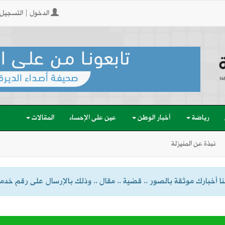
الدخول | التسجيل
رياضة
أخبار الوطن
عين على الإحساء
المقالات
نبذة عن المنيزلة
 أخبارك موثقة بالصور .. قضية .. مقال .. وذلك بالإرسال على رقم خدمة الواتسا