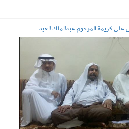
يف.. وتوقعات بزيادة المعروض خلال الأسابيع المقبلة
 على كريمة المرحوم عبدالملك العيد
إعدادي في معسكر إسبانيا