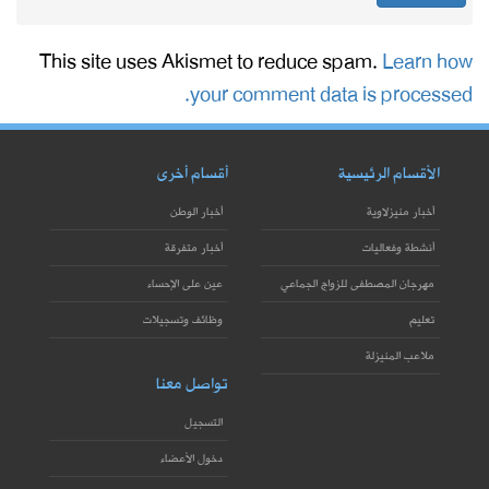
This site uses Akismet to reduce spam.
Learn how
your comment data is processed.
الأقسام الرئيسية
أقسام أخرى
أخبار منيزلاوية
أخبار الوطن
أنشطة وفعاليات
أخبار متفرقة
مهرجان المصطفى للزواج الجماعي
عين على الإحساء
تعليم
وظائف وتسجيلات
ملاعب المنيزلة
تواصل معنا
التسجيل
دخول الأعضاء