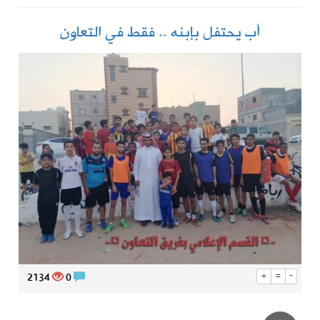
أب يحتفل بإبنه .. فقط في التعاون
2134
0
+
=
-