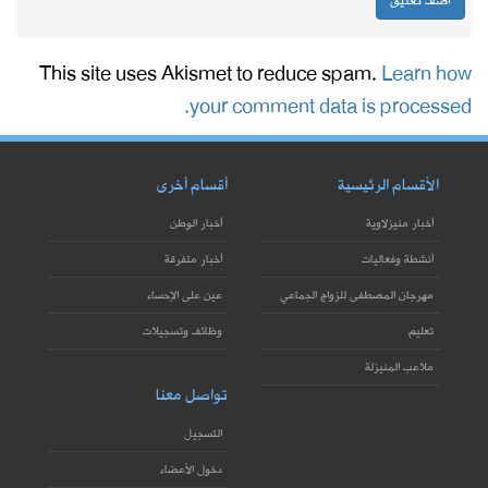
This site uses Akismet to reduce spam.
Learn how
your comment data is processed.
الأقسام الرئيسية
أقسام أخرى
أخبار منيزلاوية
أخبار الوطن
أنشطة وفعاليات
أخبار متفرقة
مهرجان المصطفى للزواج الجماعي
عين على الإحساء
تعليم
وظائف وتسجيلات
ملاعب المنيزلة
تواصل معنا
التسجيل
دخول الأعضاء