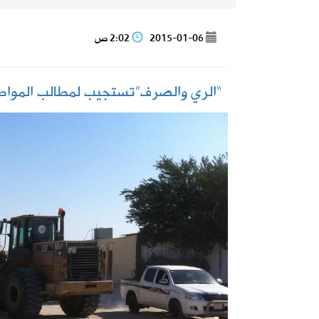
2026-08-07
المملكة وتركيا وباكستان توقع اتفاقية 
2015-01-06
2:02 ص
2026-08-07
حساب المواطن يوضح: العمالة المنزلية 
“الري والصرف”تستجيب لمطالب المواطني