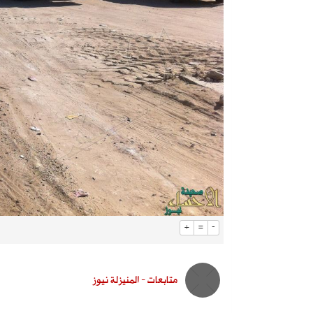
+
=
-
متابعات - المنيزلة نيوز