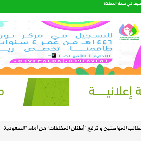
الصيف في سماء المملكة
اتي الهولندي مارينو بوسيتش
عبدالله الشهري قائدًا للتحالف البحري الدفاعي متعدد الجنسيات
40%
إعدادي في معسكر إسبانيا
لب المواطنين و ترفع “أطنان المخلفات” من أمام “السعودية
. سبتمبر يحسم الجاهزية ونوفمبر موعد الانطلاق