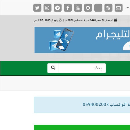
الجمعة , 22 صفر 1448 هـ ,
7 أغسطس 2026 م |
يناير 6, 2015 , 2:02 ص
ب 0594002003