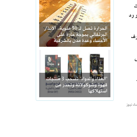
ت
 رد
الحرارة تصل لـ 50 مئوية.. الإنذار
البرتقالي بموجة حارة على
رف
الأحساء وعدة مدن بالشرقية
ى
“الغذاء والدواء” تسحب 3 منتجات
قهوة وشوكولاتة وتحذر من
استهلاكها
اء نيوز