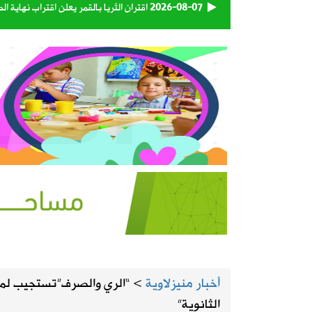
2026-08-07
اقتران الثريا بالقمر يعلن اقتراب نهاية 
2026-08-07
الحرارة تصل لـ 50 مئوية.. الإنذار البرتقالي بموجة حارة على الأحساء وعدة مدن بالشرقية
2026-08-07
“الغذاء والدواء” تسحب 3 منتجات قهوة وشوكولاتة وتحذر من استهلاكها
2026-08-06
رسميًا.. الأهلي يعلن التعاقد مع الكرو
2026-08-06
وزارة الدفاع تعيّن اللواء البحري الركن 
2026-08-06
تبوك تتصدر إنتاج العنب في المملكة بنسبة 
2026-08-06
حكام دوري روشن يواصلون برنامجهم ال
أخبار منيزلاوية
>
“الري والصرف”تستجيب لمطا
2026-08-06
استاد أرامكو يقترب من لحظة الافتتاح.
الثانوية”