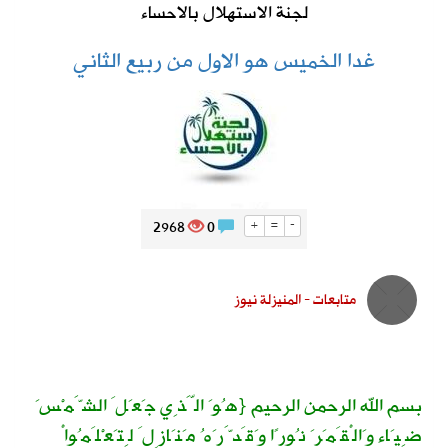
لجنة الاستهلال بالاحساء
غدا الخميس هو الاول من ربيع الثاني
2968
0
+
=
-
متابعات - المنيزلة نيوز
بسم الله الرحمن الرحيم {‏‏هُوَ الَّذِي جَعَلَ الشَّمْسَ
ضِيَاء وَالْقَمَرَ نُورًا وَقَدَّرَهُ مَنَازِلَ لِتَعْلَمُواْ