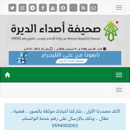
الأحد , 24 صفر 1448 هـ ,
9 أغسطس 2026 م |
يناير 21, 2015 , 21:51 م
لأنك مصدرنا الأول .. شاركنا أخبارك موثقة بالصور .. قضية ..
مقال .. وذلك بالإرسال على رقم خدمة الواتساب
0594002003