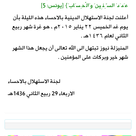
عَدَدَ السِّنِينَ وَالْحِسَابَ‏} ‏[‏
يونس‏:‏ 5‏]‏
أعلنت لجنة الاستهلال الدينية بالاحساء هذه الليلة بأن
يوم غد الخميس ٢٢ يناير ٢٠١٥م ، هو غرة شهر ربيع
الثاني لعام ١٤٣٦هـ .
المنيزلة نيوز تبتهل الى الله تعالى أن يجعل هذا الشهر
شهر خير وبركات على المؤمنين .
لجنة الاستهلال بالاحساء
الاربعاء 29 ربيع الثاني 1436هـ