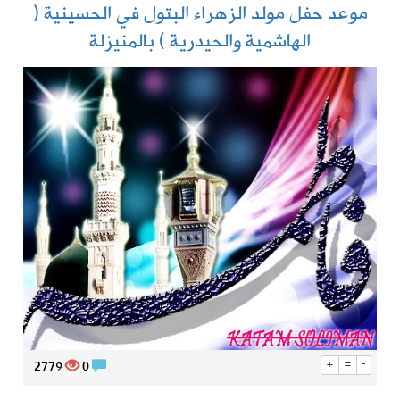
موعد حفل مولد الزهراء البتول في الحسينية (
الهاشمية والحيدرية ) بالمنيزلة
2779
0
+
=
-