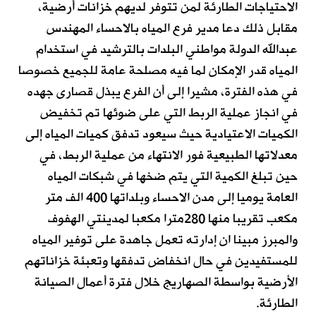
الاحتياجات الطارئة لمن تتوفر لديهم خزانات أرضية،
مقابل ذلك دعا مدير فرع المياه بالاحساء المهندس
عبدالله الدولة مواطني البلدات بالترشيد في استخدام
المياه قدر الإمكان لما فيه مصلحة عامة للجميع خصوصا
في هذه الفترة، مشيرا إلى أن الفرع يبذل قصارى جهده
في انجاز عملية الربط التي على ضوئها تم تخفيض
الكميات الاعتيادية حيث سيعود تدفق كميات المياه إلى
معدلاتها الطبيعية فور الانتهاء من عملية الربط، في
حين تبلغ الكمية التي يتم ضخها في شبكات المياه
العامة يوميا إلى مدن الاحساء وبلداتها 400 الف متر
مكعب تقريبا منها 280مترا مكعبا لمدينتي الهفوف
والمبرز مبينا ان إدارته تعمل جاهدة على توفير المياه
للمستفيدين في حال انخفاض تدفقها وتعبئة خزاناتهم
الأرضية بواسطة الصهاريج خلال فترة أعمال الصيانة
الطارئة.