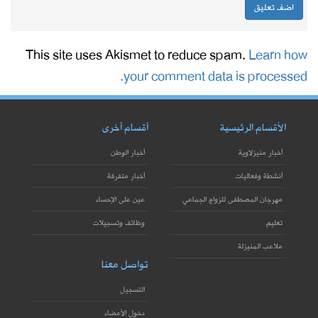
This site uses Akismet to reduce spam.
Learn how
your comment data is processed.
الأقسام الرئيسية
أقسام أخرى
أخبار منيزلاوية
أخبار الوطن
أنشطة وفعاليات
أخبار متفرقة
مهرجان المصطفى للزواج الجماعي
عين على الإحساء
تعليم
وظائف وتسجيلات
ملاعب المنيزلة
تواصل معنا
التسجيل
دخول الأعضاء