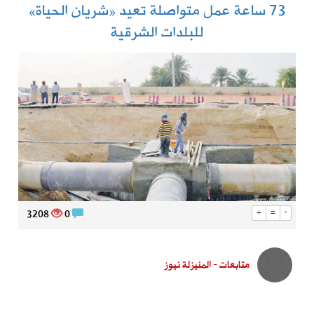
73 ساعة عمل متواصلة تعيد «شريان الحياة»
للبلدات الشرقية
3208
0
+
=
-
متابعات - المنيزلة نيوز