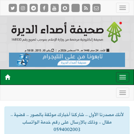
الأحد , 24 صفر 1448 هـ ,
9 أغسطس 2026 م |
يناير 30, 2015 , 18:58 م
لأنك مصدرنا الأول .. شاركنا أخبارك موثقة بالصور .. قضية ..
مقال .. وذلك بالإرسال على رقم خدمة الواتساب
0594002003