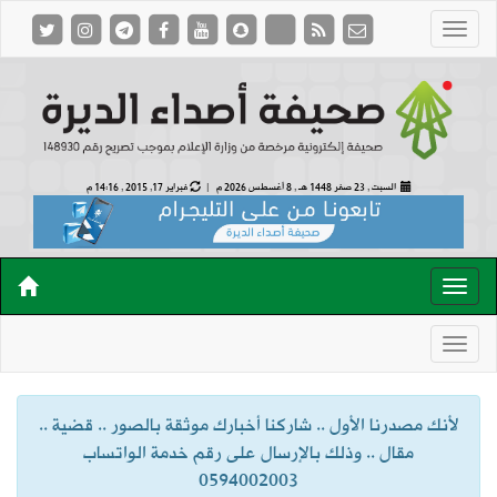
السبت , 23 صفر 1448 هـ ,
8 أغسطس 2026 م |
فبراير 17, 2015 , 14:16 م
لأنك مصدرنا الأول .. شاركنا أخبارك موثقة بالصور .. قضية ..
مقال .. وذلك بالإرسال على رقم خدمة الواتساب
0594002003