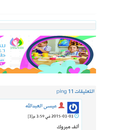
التعليقات 1
1 ping
عيسى العبدالله
2015-03-03 في 3:59 م
[3]
ألف مبروك