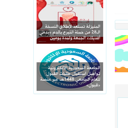
المنيزلة تستعد لإطلاق النسخة
الـ28 من حملة التبرع بالدم «بدمي
أفديك» الجمعة ولمدة يومين
الجامعة السعودية الإلكترونية
تواصل استقبال طلبات القبول
للعام الجامعي 1448هـ عبر منصة
«قبول»