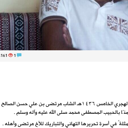
3161
1
رُزق يوم الثلاثاء الماضي الخامس من الشهر الهجري الخامس ١٤٣٦هـ الشاب مرتضى بن علي حسن الصالح
منًا بالحبيب المصطفى محمد صلى الله عليه وآله وسلم .
ثلةً في أسرة تحريرها التهاني والتباريك للأخ مرتضى وأهله .