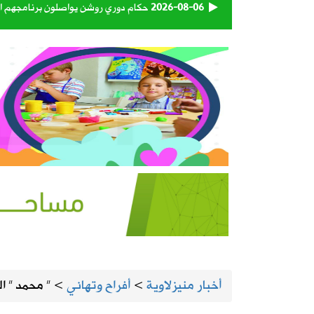
2026-08-06
حكام دوري روشن يواصلون برنامجهم ال
2026-08-06
استاد أرامكو يقترب من لحظة الافتتاح.
2026-08-06
أمانة الأحساء تنجز تطوير الطريق الرابط
2026-08-05
المنيزلة تستعد لإطلاق النسخة الـ28 من حملة التبرع بالدم «بدمي أفديك» الجمعة ولمدة يومين
2026-08-05
الجامعة السعودية الإلكترونية تواصل استقبال طلبات 
2026-08-05
130 كاميرا ذكية تراقب شبكة الطرق على مدار الساعة
2026-08-05
إطلاق تحدي ابتكار أفضل مظلة لضيوف 
أخبار منيزلاوية
>
أفراح وتهاني
>
” محمد ” ا
2026-08-05
طقس المملكة الأربعاء.. سحب رعدية مم