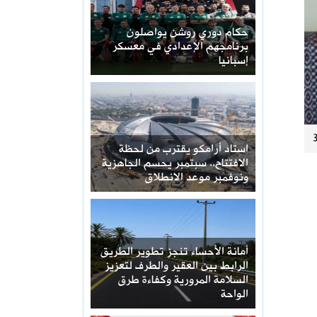
حكام دوري روشن يواصلون
برنامجهم الإعدادي في معسكر
إسبانيا
استاد أرامكو يقترب من لحظة
الافتتاح.. سبتمبر يحسم الجاهزية
ونوفمبر موعد الانطلاق
أمانة الأحساء تنجز تطوير الطريق
الرابط بين العقير والطرف لتعزيز
السلامة المرورية وكفاءة طرق
الواحة