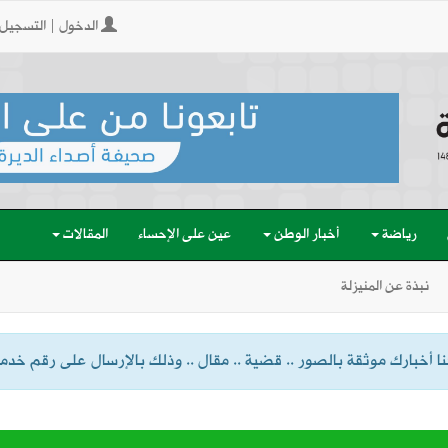
الدخول | التسجيل
رياضة
أخبار الوطن
عين على الإحساء
المقالات
نبذة عن المنيزلة
 أخبارك موثقة بالصور .. قضية .. مقال .. وذلك بالإرسال على رقم خدمة الواتسا