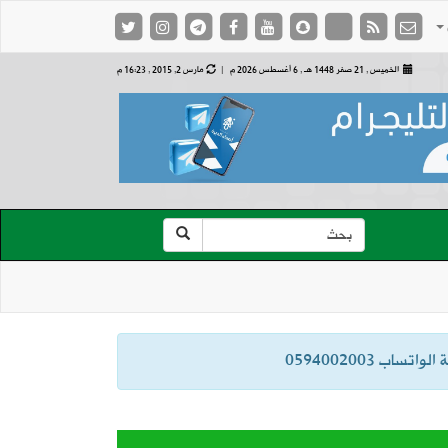
الخميس , 21 صفر 1448 هـ ,
6 أغسطس 2026 م |
مارس 2, 2015 , 16:23 م
ب 0594002003