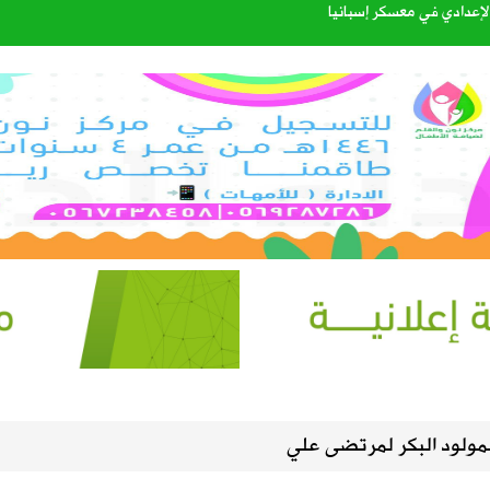
إعدادي في معسكر إسبانيا
. سبتمبر يحسم الجاهزية ونوفمبر موعد الانطلاق
 بين العقير والطرف لتعزيز السلامة المرورية وكفاءة طرق الواحة
القبول للعام الجامعي 1448هـ عبر منصة «قبول»
الرحمن
لمولود البكر لمرتضى علي
طرة وارتفاع في الحرارة ونشاط للرياح على عدة مناطق