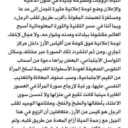
انتباه الزوجات وكصرخة جديدة في فنون الدعاية
والإعلان وضع لوحة إعلانية مثيرة للجدل إلى حد ما
ومستفزة تضمنت المقولة «أقرب طريق لقلب الرجل»
وبما أننا في عصر التقنية والثورة المعلوماتية أصبح
العالم مكشوفا ببلدانه ومدنه وشوارعه، ولا مجال لإخفاء
لوحة إعلانية فوق كومة من أكياس الأرز داخل مركز
تجاري، ومن ثم انتشرت تلك الصورة عبر مختلف وسائل
التواصل الاجتماعي، البعض يراها دعوة من أصحاب
النفوس الضعيفة لعودة الأسطوانة القديمة لسلخ المرأة
من القيم الاجتماعية، وصب صنوف المعاناة والتعذيب
النفسي عليها، ورغبة لإرجاع صورة المرأة في العصور
الغابرة حينما كانت تقبع في منزلها ولا تحسن سوى
الاعتناء بأطفالها والطبخ والنفخ، ومفتاحها الوحيد لقلب
الرجل هو كيس من الأرز، متغافلين أن الزوج في هذا
الجيل مع زحمة الحياة أزاح المعدة عن طريق قلبه، ولم