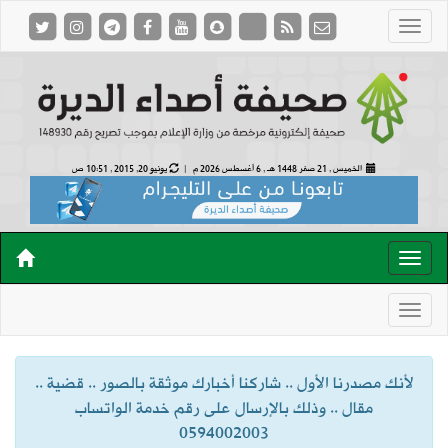
الخميس , 21 صفر 1448 هـ ,
6 أغسطس 2026 م |
يونيو 20, 2015 , 10:51 ص
لأنك مصدرنا الأول .. شاركنا أخبارك موثقة بالصور .. قضية ..
مقال .. وذلك بالإرسال على رقم خدمة الواتساب
0594002003