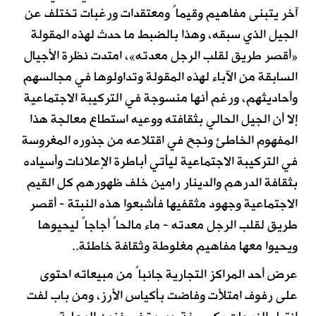
آخر يتبنى مفاهيم وقيماً ومعتقدات ورغبات تختلف عن
الجيل الذي سبقه، وهذا بالضبط ما حدث لهذه المقولة
«أقصر طريق لقلب الرجل معدته»، امتدت نظرة الأجيال
السابقة من الآباء لهذه المقولة وتداولوها في مجالسهم
وأحاديثهم، ورغم أنها منسوجة في التركيبة الاجتماعية
إلا أن الجيل الحالي بثقافته ووعيه استطاع معالجة هذا
المفهوم الخاطئ ونجح في اقتلاعه من جذوره المغروسة
في التركيبة الاجتماعية ليأتي أباطرة الإعلانات وأسياده
بثقافة الدرهم والدينار رامين خلف ظهورهم كل القيم
الاجتماعية وجهود مثقفيها فأشبعوا هذه النبتة - أقصر
طريق لقلب الرجل معدته - ماء مالحاً أجاجاً ليحيوها
ويحيوا معها مفاهيم مغلوطة وثقافة خاطئة..
عرض أحد المراكز التجارية جانباً من مبيعاته احتوى
على رفوف امتلأت وفاضت بأكياس الأرز، ومن باب لفت