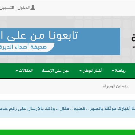
الدخول | التسجيل
رياضة
أخبار الوطن
عين على الإحساء
المقالات
نبذة عن المنيزلة
 أخبارك موثقة بالصور .. قضية .. مقال .. وذلك بالإرسال على رقم خدمة الواتسا