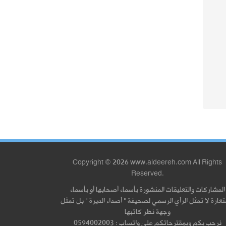
Copyright © 2026 www.aldeereh.com All Rights
Reserved.
المشاركات والتعليقات المنشورة بأسماء أصحابها أو بأسماء
عارة لا تمثل الرأي الرسمي لصحيفة " أصداء الديرة " بل تمثل
وجهة نظر كاتبها
نرحب بكم وبمقترحاتكم على واتساب : 0594002003