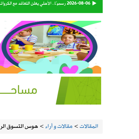
2026-08-06
رسميًا.. الأهلي يعلن التعاقد مع الكرو
2026-08-06
وزارة الدفاع تعيّن اللواء البحري الركن 
2026-08-06
تبوك تتصدر إنتاج العنب في المملكة بنسبة 
2026-08-06
حكام دوري روشن يواصلون برنامجهم ال
2026-08-06
استاد أرامكو يقترب من لحظة الافتتاح.
2026-08-06
أمانة الأحساء تنجز تطوير الطريق الرابط
2026-08-05
المنيزلة تستعد لإطلاق النسخة الـ28 من حملة التبرع بالدم «بدمي أفديك» الجمعة ولمدة يومين
المقالات
>
مقالات و أراء
>
هوس التسوق الرم
2026-08-05
الجامعة السعودية الإلكترونية تواصل استقبال طلبات 