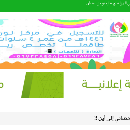
اتي الهولندي مارينو بوسيتش
عبدالله الشهري قائدًا للتحالف البحري الدفاعي متعدد الجنسيات
40%
إعدادي في معسكر إسبانيا
. سبتمبر يحسم الجاهزية ونوفمبر موعد الانطلاق
 بين العقير والطرف لتعزيز السلامة المرورية وكفاءة طرق الواحة
ضاني إلى أين !!
القبول للعام الجامعي 1448هـ عبر منصة «قبول»