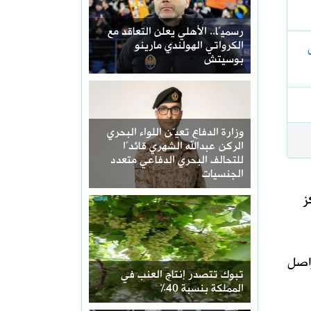
رسميًا.. الأهلي يعلن التعاقد مع
الكرواتي الهولندي مارينو
بوسيتش
وزارة الدفاع تعيّن اللواء البحري
الركن عبدالله الشهري قائدًا
للتحالف البحري الدفاعي متعدد
الجنسيات
ز
واصل
تبوك تتصدر إنتاج العنب في
المملكة بنسبة 40%