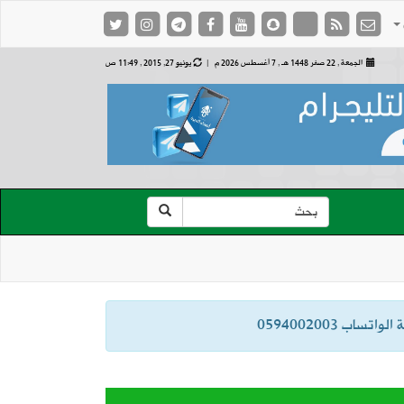
الجمعة , 22 صفر 1448 هـ ,
7 أغسطس 2026 م |
يونيو 27, 2015 , 11:49 ص
ب 0594002003