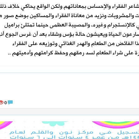
 الفقراء والإحساس بمعاناتهم ولكن الواقع يحاكي خلاف ذلك
ت والمشروبات ونزيد من معاناة الفقراء والمساكين بوضع صور م
ي كالإنستجرام وغيره، والمصيبة العظمى حينما تمتلئ براميل
صارعون الحياة ويعيشون حالة بؤس وشقاء بعد أن غرس الجوع أني
الفائض من الطعام والهدر الغذائي وتوزيعه على الفقراء
ة على شراء الطعام لسد رمقهم وحفظ كرامتهم وآدميتهم ..
0