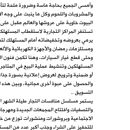
وأمسى الجميع بحاجة ماسة وضرورة ملحة لتأم
والمشروبات واللحوم وكل ما ينبت على وجه ال
البيوت خاوية على عروشها والعالم مقبل على 
تستنفر المراكز التجارية لاستقطاب المستهلكي
يرمي بعروضه وتخفيضاته أمام المستهلك لتشم
ومستلزمات رمضان والأجهزة الكهربائية والألع
وحتى قطع غيار السيارات، وهنا تكمن فنون ال
المستهلكين وتنشيط عملية البيع في المتاج
أو ضمنية وترويج لعروض إعلانية بصورة جذاب
والحصول على عبوة أخرى مجانية، وبين هذه 
التسويق ..
يستمر مسلسل منافسات التجار طيلة الشهر ا
والتصفيات وافتتاح المجمعات الجديدة ومهرجانا
الاجتماعية وبروشورات ومنشورات توزع من خلال
للتحفيز على الشراء وجذب أكبر عدد من المسته