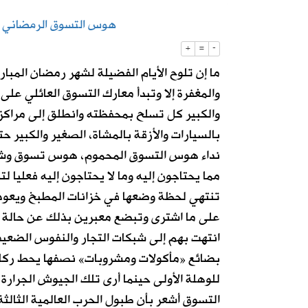
هوس التسوق الرمضاني إل
2026-08-05
130 كاميرا ذكية تراقب شبكة الطرق على مدار الساعة
+
=
-
ما إن تلوح الأيام الفضيلة لشهر رمضان المبار
2026-08-05
إطلاق تحدي ابتكار أفضل مظلة لضيوف 
والمغفرة إلا وتبدأ معارك التسوق العائلي على 
والكبير كل تسلح بمحفظته وانطلق إلى مراك
بالسيارات والأزقة بالمشاة، الصغير والكبير ح
نداء هوس التسوق المحموم، هوس تسوق وشعو
مما يحتاجون إليه وما لا يحتاجون إليه فعليا 
تنتهي لحظة وضعها في خزانات المطبخ ويعود 
على ما اشترى وتبضع معبرين بذلك عن حالة م
انتهت بهم إلى شبكات التجار والنفوس الضعي
بضائع «مأكولات ومشروبات» نصفها يحط ركابه
للوهلة الأولى حينما أرى تلك الجيوش الجرار
التسوق أشعر بأن طبول الحرب العالمية الثالثة 