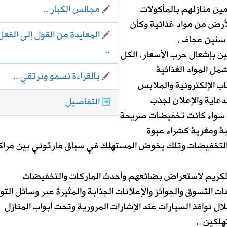
مجالس الكبار ..
ين منازلهم بالمأكولات
أرض من مواد غذائية وكأن
المعايدة من القول إلى الفعل
سنين عجاف ..
..
ن بإشعال حرب الأسعار، الكل
ل المواد الغذائية
بالقراءة نسمو ونرتقي ..
اب الإلكترونية والملابس
دعاية والإعلان لجذب
التفاصيل
ر سواء كانت تخفيضات صريحة
ة ومغرية كشراء عبوة
التخفيضات وتلك يخوض المستهلك في سباق مارثوني بين مراك
لكريم لاستعراض بضائعهم وأحدث الماركات والتخفيضات
ت التسوق والجوائز والإعلانات الجذابة والمثيرة عبر وسائل الت
 نوافذ السيارات عند الإشارات المرورية وتحت أبواب المنازل
لكين ..