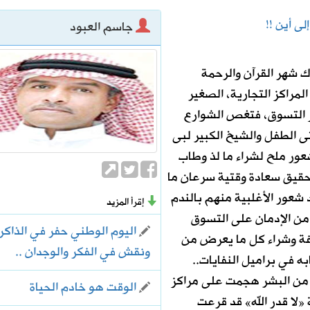
ى أين !!
جاسم العبود
ك شهر القرآن والرحمة
الرحمن
المراكز التجارية، الصغير
ز التسوق، فتغص الشوارع
تى الطفل والشيخ الكبير لبى
ر ملح لشراء ما لذ وطاب
لتحقيق سعادة وقتية سرعان ما
شعور الأغلبية منهم بالندم
إقرأ المزيد
ن الإدمان على التسوق
اليوم الوطني حفر في الذاكر
فة وشراء كل ما يعرض من
ونقش في الفكر والوجدان ..
 في براميل النفايات..
ة من البشر هجمت على مراكز
الوقت هو خادم الحياة
«لا قدر الله» قد قرعت