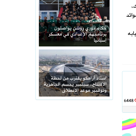
،
وائد
حكام دوري روشن يواصلون
ابه
برنامجهم الإعدادي في معسكر
إسبانيا
استاد أرامكو يقترب من لحظة
الافتتاح.. سبتمبر يحسم الجاهزية
ونوفمبر موعد الانطلاق
6448