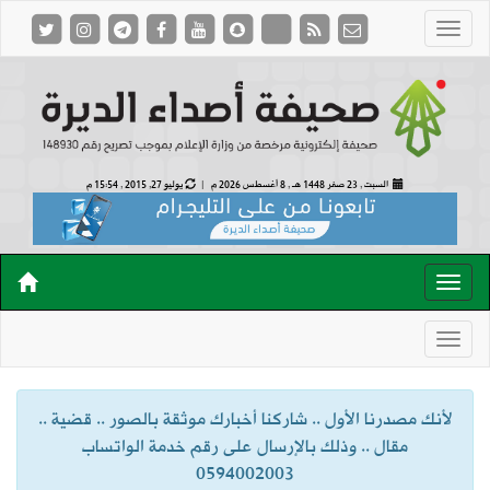
السبت , 23 صفر 1448 هـ ,
8 أغسطس 2026 م |
يوليو 27, 2015 , 15:54 م
لأنك مصدرنا الأول .. شاركنا أخبارك موثقة بالصور .. قضية ..
مقال .. وذلك بالإرسال على رقم خدمة الواتساب
0594002003