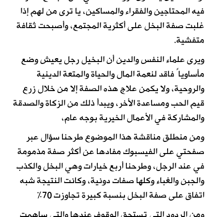
فيه المحتاجين والفقراء والمساكين، يا ترى من لهم إذا
غلبت صفة البخل على أكثرية المجتمع، وأصبحت ثقافة
متفشية.
ويرى علماء النفس والدين أن البخيل رجل يعيش وضع
مأساوياً فاقد لنعمة المال والحياة والمتعة الدينية
والروحية، ولا يكمن علاج هذه الصفة إلا من خلال زرع
قيم الحب ومساعدة الأخر، ويبدأ ذلك من الزكاة والصدقة
والمشاركة في الأعمال الخيرية بوجه عام،
ومن منطلق مناقشة هذا الموضوع طرحنا سؤال عبر
صفحتي على الفيسبوك مفادها عن أكثر صفة مذمومة
في عند الرجل، وطرحنا أربع خيارات وهي البخل والكذب
والجبن والغباء وكلها صفات دونية، وكانت النتيجة شبه
اتفاق على صفة البخل بنسبة كبيرة تجاوزت 70%
ومن الردود التي تستحق الوقوف عندها والتي ساهمت