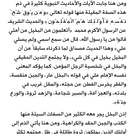
ومن هنا جاءت الآيات والأحاديث النبوية كثيرة في ذم
هذه الصفة المقيتة منها قوله تعالى «وَمَن يُوقَ شُحَّ
نَفْسِهِ فَأُوْلَئِكَ هُمُ الْمُفْلِحُونَ» والحديث الشريف
عن الرسول الأكرم محمد
«أتعلمون من البخيل من أمتي
قالوا من يا رسول الله، قال من سمع اسمي ولم يصلي
علي» وهذا الحديث مصداق لما ذكرناه سابقاً من أن
البخيل بخيل في كل شيء، ولا يجتمع التدين الحقيقي
والبخل في شخصية الرجل المؤمن. كما يؤكد المعنى
نفسه الإمام علي في قوله «البخل عار، والجبن منقصة،
والفقر يخرس الفطن عن حجته، والمقل غريب في
بلدته، والعجز آفة، والصبر شجاعة، والزهد ثروة، والورع
جنّة».
إذن البخل يجر معه الكثير من الصفات السيئة منها
الكذب والجبن الحقد والكراهية، ومن هنا يأتي الذم إلى
أولئك الذين يملكون ثروة طائلة في ظل مجتمع تكثر