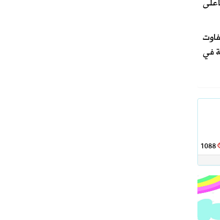
أعلى
فاوت
ة في
1088