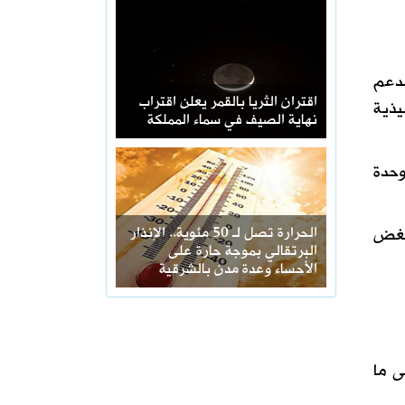
لدعم
اقتران الثريا بالقمر يعلن اقتراب
يذية
نهاية الصيف في سماء المملكة
وحدة
 بغض
الحرارة تصل لـ 50 مئوية.. الإنذار
البرتقالي بموجة حارة على
الأحساء وعدة مدن بالشرقية
ى ما