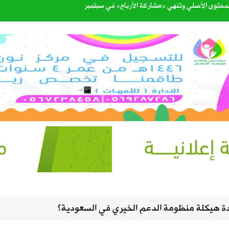
لمحتوى الأصلي وتنهي «مشاركة الأرباح» في سبتمبر
مكة للدفاع المشترك
ليست من التابعين
الصيف في سماء المملكة
اتي الهولندي مارينو بوسيتش
ادة هيكلة منظومة الدعم الخيري في السعودية؟
عبدالله الشهري قائدًا للتحالف البحري الدفاعي متعدد الجنسيات