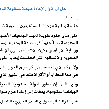
هل آن الأوان لإعادة هيكلة منظومة الد
2026-08-06
تبوك تتصدر إنتاج العنب في المملكة بنسبة 
+
=
-
منصة وطنية موحدة للمستفيدين… رؤية تس
2026-08-06
حكام دوري روشن يواصلون برنامجهم ال
على مدى عقود طويلة لعبت الجمعيات الأهلية 
السعودية دوراً مهماً في خدمة المجتمع، وس
ورعاية الأيتام وتمكين الأشخاص ذوي الإعاق
التنموية والإنسانية التي انعكست إيجاباً على 
ولا يمكن لأي منصف أن ينكر حجم الجهود التي
في هذا القطاع، أو الأثر الاجتماعي الكبير ا
ومع ذلك، فإن تطور الدولة السعودية الحدي
البيانات الحكومية، يدفعنا إلى إعادة طرح س
هل ما زالت آلية توزيع الدعم الخيري بالشكل 