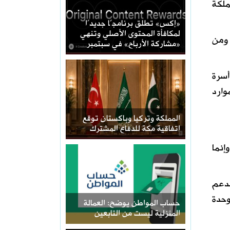
ملكة
«إكس» تطلق برنامجًا جديدًا
لمكافأة المحتوى الأصلي وتنهي
 ومن
«مشاركة الأرباح» في سبتمبر
أسرة
وارد
المملكة وتركيا وباكستان توقع
اتفاقية مكة للدفاع المشترك
إنما
لدعم
وحدة
حساب المواطن يوضح: العمالة
المنزلية ليست من التابعين