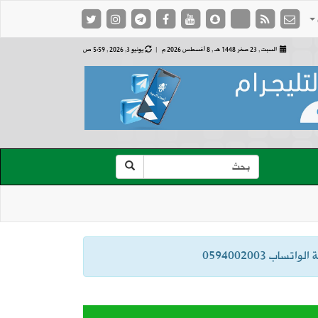
السبت , 23 صفر 1448 هـ ,
8 أغسطس 2026 م |
يونيو 3, 2026 , 5:59 ص
ب 0594002003