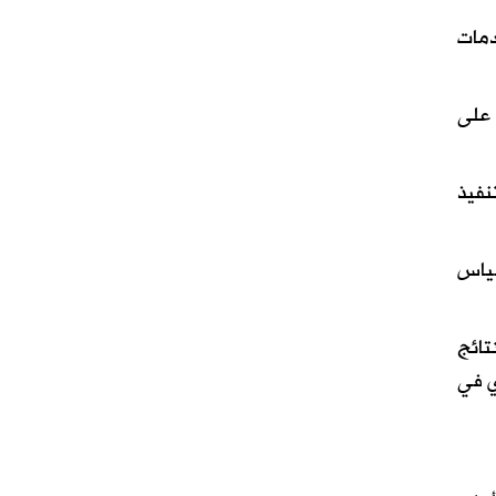
دمات
 على
نفيذ
قياس
تائج
ي في