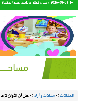
2026-08-08
«إكس» تطلق برنامجًا جديدًا لمكافأة ا
2026-08-07
المملكة وتركيا وباكستان توقع اتفاقية 
2026-08-07
حساب المواطن يوضح: العمالة المنزلية 
2026-08-07
اقتران الثريا بالقمر يعلن اقتراب نهاية 
2026-08-07
الحرارة تصل لـ 50 مئوية.. الإنذار البرتقالي بموجة حارة على الأحساء وعدة مدن بالشرقية
2026-08-07
“الغذاء والدواء” تسحب 3 منتجات قهوة وشوكولاتة وتحذر من استهلاكها
2026-08-06
رسميًا.. الأهلي يعلن التعاقد مع الكرو
المقالات
>
مقالات و أراء
>
هل آن الأوان لإع
2026-08-06
وزارة الدفاع تعيّن اللواء البحري الركن 