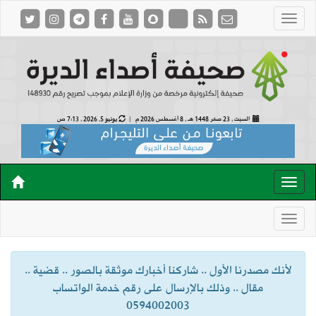
السبت , 23 صفر 1448 هـ ,
8 أغسطس 2026 م |
يونيو 5, 2026 , 7:13 ص
لأنك مصدرنا الأول .. شاركنا أخبارك موثقة بالصور .. قضية ..
مقال .. وذلك بالإرسال على رقم خدمة الواتساب
0594002003