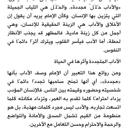
«والآداب حُلَلٌ مجددة». والحُلَل هي الثياب الجميلة
التي يتزين بها الإنسان. وكأن الإمام يريد أن يقول إن
الأخلاق والآداب هي الزينة الحقيقية للإنسان، وهي
أجمل من كل زينة مادية. فالمظهر قد يجذب الأنظار
لحظة، أما الأدب فيأسر القلوب ويترك أثرًا دائمًا في
النفوس.
الآداب المتجددة وأثرها في الحياة
ومن روائع هذا التعبير أن الإمام وصف الآداب بأنها
«مجددة»، أي أنها تمنح صاحبها تجددًا دائمًا في
شخصيته وحضوره وقيمته بين الناس. فالإنسان المؤدب
يزداد احترامًا كلما تقدم به العمر، وتزداد مكانته كلما
اتسعت تجاربه. والأدب ليس مجرد كلمات مهذبة، بل هو
منظومة من القيم تشمل الصدق والأمانة والتواضع
والرحمة والاحترام وحسن التعامل مع الآخرين.