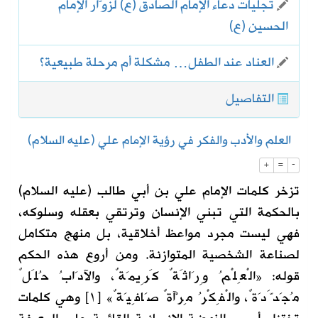
تجليات دعاء الإمام الصادق (ع) لزوّار الإمام
الحسين (ع)
العناد عند الطفل… مشكلة أم مرحلة طبيعية؟
التفاصيل
العلم والأدب والفكر في رؤية الإمام علي (عليه السلام)
+
=
-
تزخر كلمات الإمام علي بن أبي طالب (عليه السلام)
بالحكمة التي تبني الإنسان وترتقي بعقله وسلوكه،
فهي ليست مجرد مواعظ أخلاقية، بل منهج متكامل
لصناعة الشخصية المتوازنة. ومن أروع هذه الحكم
قوله: «الْعِلْمُ وِرَاثَةٌ كَرِيمَةٌ، والآدَابُ حُلَلٌ
مُجَدَّدَةٌ، والْفِكْرُ مِرْآةٌ صَافِيَةٌ» [١] وهي كلمات