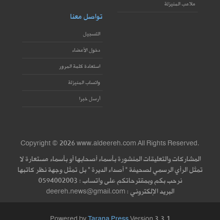
ملاعب المنيزلة
تواصل معنا
التسجيل
دخول الأعضاء
استعادة كلمة المرور
واتساب المنيزلة
أرسل خبرا
Copyright © 2026 www.aldeereh.com All Rights Reserved.
المشاركات والتعليقات المنشورة بأسماء أصحابها أو بأسماء مستعارة لا
تمثل الرأي الرسمي لصحيفة " أصداء الديرة " بل تمثل وجهة نظر كاتبها
نرحب بكم وبمقترحاتكم على واتساب : 0594002003
البريد الإلكتروني : deereh.news@gmail.com
Powered by
Tarana Press
Version 3.3.1