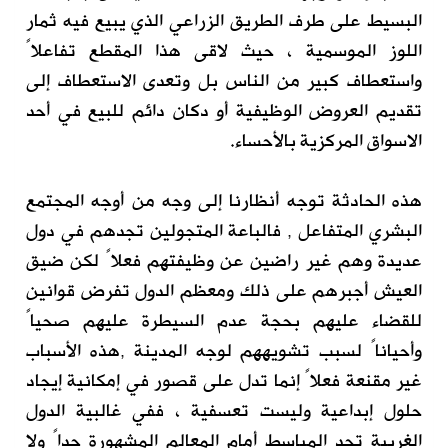
البسيط على طرف الطريق الزراعي الذي يبيع فيه ثمار
اللوز الموسمية ، حيث لاقى هذا المقطع تفاعلاً
واستعطاف كبير من الناس بل وتعدى الاستعطاف إلى
تقديم العروض الوظيفية أو دكان دائم للبيع في أحد
الاسواق المركزية بالأحساء.
.
هذه الحادثة توجه أنظارنا إلى وجه من أوجه المجتمع
البشري المتفاعل , فالباعة المتجولين تجدهم في دول
عديدة وهم غير راضين عن وظيفتهم فعلاً لكن ضيق
العيش أجبرهم على ذلك ومعظم الدول تفرض قوانين
للقضاء عليهم بحجة عدم السيطرة عليهم صحياً
وأحياناً لسبب تشويههم لوجه المدينة ,هذه الأسباب
غير مقنعة فعلاً إنما تدل على قصور في إمكانية إيجاد
حلول إبداعية وليست تعسفية ، ففي غالبية الدول
الغربية تجد المباسط أمام المعالم المشهورة جداً ولا