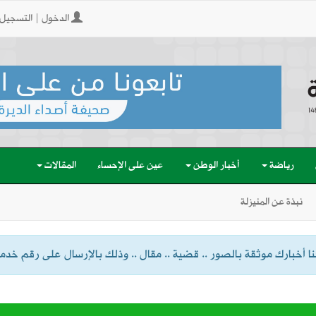
الدخول | التسجيل
رياضة
أخبار الوطن
عين على الإحساء
المقالات
نبذة عن المنيزلة
 أخبارك موثقة بالصور .. قضية .. مقال .. وذلك بالإرسال على رقم خدمة الواتسا