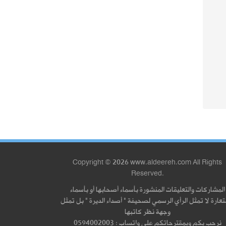
Copyright © 2026 www.aldeereh.com All Rights
Reserved.
المشاركات والتعليقات المنشورة بأسماء أصحابها أو بأسماء
عارة لا تمثل الرأي الرسمي لصحيفة " أصداء الديرة " بل تمثل
وجهة نظر كاتبها
نرحب بكم وبمقترحاتكم على واتساب : 0594002003