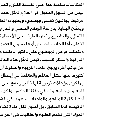
انعكاسات سلبية جداً على نفسية النشء تصل 
ليس من السهل الدخول في العلاج لمثل هذه ا
مرتبط بجانبين نفسي وجسدي، وبطبيعة الحال 
ويمكن البداية بدراسة الوضع النفسي والتدرج
التفاؤل والتشجيع وغض الطرف على الأخطاء 
الأمان، أما الجانب الجسدي أو ما يسمى العضوي
ويتطلب عرض الموضوع على دكتور باطنية وأع
الدرقية والسكر كسبب رئيس لمثل هذه الحالة
من جانب آخر، يرجح علماء التربية والسلوك أ
كثيرة، منها فشل المعلم والمعلمة في إيصال 
يملكون مؤهلات تربوية لها تأثير واضح على 
المعلمين والمعلمات في وقتنا الحاضر، ولكن با
أيضاً كثرة المناهج والواجبات ساهمت في تش
الرئيسة كما السابق، بل أصبح لكل مادة نشاط 
المواد التي تخدم الطلبة والطالبات في المراحل