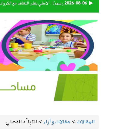
2026-08-06
رسميًا.. الأهلي يعلن التعاقد مع الكرو
2026-08-06
وزارة الدفاع تعيّن اللواء البحري الركن 
2026-08-06
تبوك تتصدر إنتاج العنب في المملكة بنسبة 
2026-08-06
حكام دوري روشن يواصلون برنامجهم ال
2026-08-06
استاد أرامكو يقترب من لحظة الافتتاح.
2026-08-06
أمانة الأحساء تنجز تطوير الطريق الرابط
2026-08-05
المنيزلة تستعد لإطلاق النسخة الـ28 من حملة التبرع بالدم «بدمي أفديك» الجمعة ولمدة يومين
المقالات
>
مقالات و أراء
>
التبلُّد الذهني
2026-08-05
الجامعة السعودية الإلكترونية تواصل استقبال طلبات 