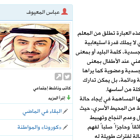
عباس المعيوف
ذه العبارة تطلق من المعلم
الرحمن
لا يملك قدرة استيعابية
دية، كلمة البليد أو بمعنى
ذهني عند الأطفال بمعنى
جسدية وعضوية كما يراها
 ودائمة، بل يمكن تدارك
كاتب وناشط إجتماعي
كلة من أساسها.
ا المساهمة في إيجاد حالة
إقرأ المزيد
اط من المحيط الأسري، حيث
البقاء في الماضي
ل وعدم النجاح وتهبيط
قاً وحاجزاً صلباً لفهم
«كورونا» والمواطنة
لة لفترات طويلة له