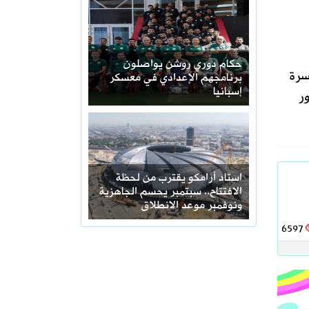
حكام دوري روشن يواصلون
سرة
برنامجهم الإعدادي في معسكر
إسبانيا
ر
استاد أرامكو يقترب من لحظة
الافتتاح.. سبتمبر يحسم الجاهزية
ونوفمبر موعد الانطلاق
6597