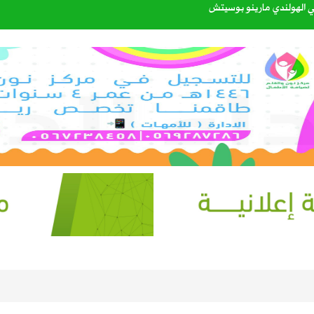
اتي الهولندي مارينو بوسيتش
عبدالله الشهري قائدًا للتحالف البحري الدفاعي متعدد الجنسيات
40%
إعدادي في معسكر إسبانيا
. سبتمبر يحسم الجاهزية ونوفمبر موعد الانطلاق
 بين العقير والطرف لتعزيز السلامة المرورية وكفاءة طرق الواحة
القبول للعام الجامعي 1448هـ عبر منصة «قبول»