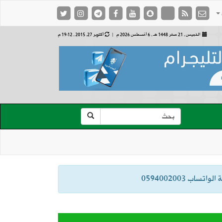
الخميس , 21 صفر 1448 هـ ,
6 أغسطس 2026 م |
أكتوبر 27, 2015 , 19:12 م
ب 0594002003