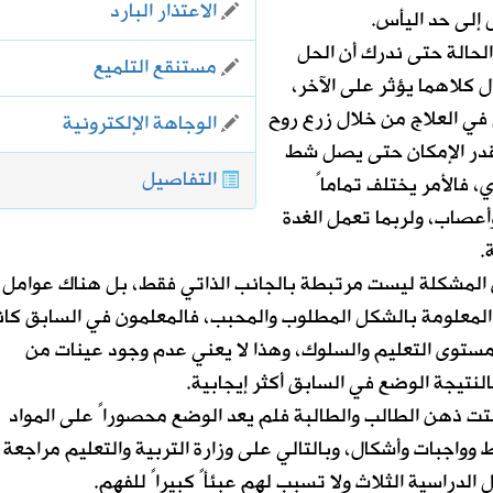
الاعتذار البارد
إلى حد اليأس.
لحالة حتى ندرك أن الحل
مستنقع التلميع
كلاهما يؤثر على الآخر،
 في العلاج من خلال زرع روح
الوجاهة الإلكترونية
قدر الإمكان حتى يصل شط
التفاصيل
، فالأمر يختلف تماماً
صاب، ولربما تعمل الغدة
.
ن المشكلة ليست مرتبطة بالجانب الذاتي فقط، بل هناك عوامل
المعلومة بالشكل المطلوب والمحبب، فالمعلمون في السابق كان
مستوى التعليم والسلوك، وهذا لا يعني عدم وجود عينات من
لنتيجة الوضع في السابق أكثر إيجابية.
تت ذهن الطالب والطالبة فلم يعد الوضع محصوراً على المواد
وواجبات وأشكال، وبالتالي على وزارة التربية والتعليم مراجعة
 الدراسية الثلاث ولا تسبب لهم عبئأً كبيراً للفهم.