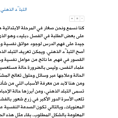
التبلُّد الذهني
2026-08-05
130 كاميرا ذكية تراقب شبكة الطرق على مدار الساعة
+
=
-
كنا نسمع ونحن صغار في المرحلة الابتدائية ه
2026-08-05
إطلاق تحدي ابتكار أفضل مظلة لضيوف 
على بعض الطلبة في الفصل «بليد» وهو الذي 
جيدة على فهم الدرس لوجود عوائق نفسية وجس
أصح التبلُّد الذهني. ويمكن تعريف التبلد ال
القصور في فهمٍ ما ناتج من عوامل نفسية و
علماء النفس، وليس بالضرورة حالة مستعصية
الحالة وعلاجها عبر وسائل وحلول تعالج المش
ومن هنا لابد من معرفة الأسباب التي من شأنه
تسمى التبلد الذهني، ومن أبرزها حالة الإحب
تلعب الأسرة الدور الأكبر في زرع شعور بالفش
المعنويات، وبالتالي تكون الصدمة النفسية عائ
المعلومة بالشكل المطلوب، بقاء مثل هذه الحا