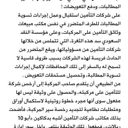
المطالبات، ودفع التعويضات !
على شركات التأمين استقبال وعمل إجراءات تسوية
المطالبات للطرف المتضرر في نفس مكتب مبيعات
وثائق التأمين على المركبات، وعلى مؤسسة النقد
السعودي سد هذه الثغرة، التي تتملص من خلالها
شركات التأمين من مسؤولياتها، ويقع المتضرر من
الحادث فريسة لهذه الشركات بسبب ظروف قاسية لا
تسمح له بالسفر إلى تلك المحافظات لإكمال إجراءات
تسوية المطالبة، وتحصيل مستحقات التعويض .
من الطبيعي أن يتقدم صاحب المركبة إلى أرخص شركة
للتأمين على مركبته، والحصول على وثيقة ليس لها
مفعول سوى أنها مجرد خطوة روتينية لاستكمال أوراق
ومتطلبات نظامية لتجديد رخصة سير المركبة، فأضحت
بذلك مكاتب شركات التأمين أشبه بدكاكين «أبو 10
ريالات»، فمفعول تلك الوثيقة ينتهي داخل سور إدارة