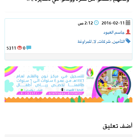
2016-02-11
2:12 ص
جاسم العبود
التأمين
,
شركات
,
لا
,
للمراوغة
5311
0
أضف تعليق