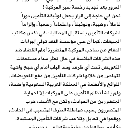
المرور بعد تجديد رخصة سير المركبة !
نحن في حاجة إلى قرار يجعل لوثيقة التأمين دوراً
فاعلاً، وهيبة، وتوثيقاً، واعتماداً رسمياً، وإلزاماً
لشركات التأمين باستقبال المطالبات في نفس مكاتب
المبيعات، كما أن على مؤسسة النقد تولي إجراءات
الدفاع عن صاحب المركبة المتضررة أمام القضاء ضد
هذه الشركات البائسة في حال تعثر سداد مستحقات
التعويض تحت أي ظرف، وسد الباب أمام أي حجج واهية
تتملص من خلالها شركات التأمين من دفع التعويضات .
اللوائح والأنظمة في المملكة العربية السعودية واضحة،
ولم ينشأ نظام التأمين على المركبات إلا لحماية
المتضررين من الحوادث، ولكن مع الأسف، هرب
المتضررون بسبب مماطلة الطرف المتسبب في الحادث،
ووقعوا في تحايل وتلاعب شركات التأمين المستبدة،
وكأنهم «طلعوا من حفرة ووقعوا في دحديرة » ..