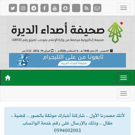
الخميس , 21 صفر 1448 هـ ,
6 أغسطس 2026 م |
فبراير 14, 2016 , 2:12 ص
لأنك مصدرنا الأول .. شاركنا أخبارك موثقة بالصور .. قضية ..
مقال .. وذلك بالإرسال على رقم خدمة الواتساب
0594002003