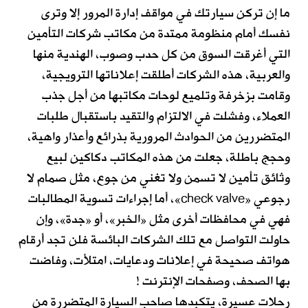
ما إن تركن سيارتك في مواقف إدارة المرور إلا وترى
نفسك أمام منظومة ممتدة من مكاتب شركات التأمين
التي أغرقت السوق من كل حدب وصوب، الهندية منها
والعربية، هذه الشركات أطلقت إعلاناتها الترويجية،
وقامت بزخرفة وتلميع لوحات مكاتبها من أجل جذب
العملاء، وفشلت في الالتزام والتقيد باستقبال طلبات
المتضررين من الحوادث المرورية بذرائع وأعذار واهية،
وحجج باطلة، جعلت من هذه المكاتب دكاكين لبيع
وثائق تأمين لا تسمن ولا تغني من جوع، مثل صمام لا
رجوعي «check valve»، أما إجراءات تسوية المطالبات
فهي في محافظات أخرى مثل «الخبر»، أو «جدة»، وإن
حاولت التواصل مع تلك الشركات البائسة فلن تجد أرقام
هواتف صحيحة في إعلانات ودعايات، امتلأت، وفاضت
بها الصحف، وصفحات الإنترنت !
رحلات عسيرة، يتكبدها صاحب السيارة المتضررة من