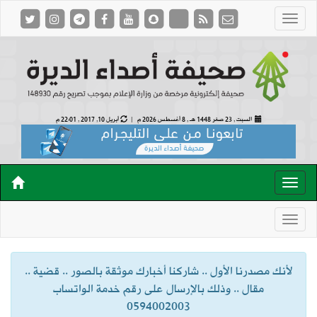
السبت , 23 صفر 1448 هـ ,
8 أغسطس 2026 م |
أبريل 10, 2017 , 22:01 م
لأنك مصدرنا الأول .. شاركنا أخبارك موثقة بالصور .. قضية ..
مقال .. وذلك بالإرسال على رقم خدمة الواتساب
0594002003