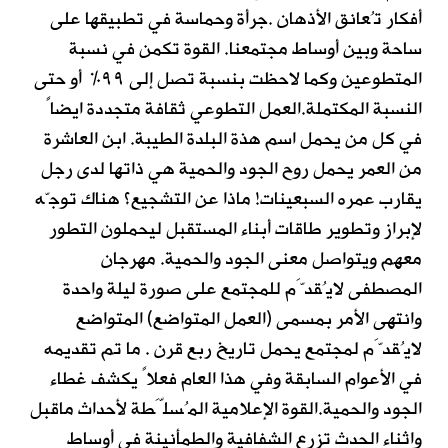
أفكار تُعانق الأذهان .جرأة وحماسة في تطبيقها على
ساحة وبين أوساط مجتمعنا. القوة تكمن في نسبة
المتطوعين وكما لاحظت بنسبة تصل إلى ٩٩٪‏ أو حتى
النسبة المكتملة.العمل التطوعي ثقافة متجددة ايضاً
في كل من يحمل اسم هذة البلدة الطيبة. ابن العاشرة
من العمر يحمل روح الجود والحمية هي ذاتها لدى رجل
يقارب عمره السبعينات! ماذا عن التشجيع؟ هناك توجّه
لإبراز وتطوير طاقات أبناء المستقبل ليحملون التطور
معهم ويتواصل معنى الجود والحمية. مهرجان
المصطفى لايُقدَّم للمجتمع على صورة ليلة واحدة
وانتهى الأمر بمسمى (العمل المتواضع) المتواضع
لايُقدَّم لمجتمع يحمل تاريخ ربع قرن . ما تم تقديمه
في الأعوام السابقة وفي هذا العام فعلاً يكشف غطاء
الجود والحمية.القوة الإعلامية المُسلَّطة لأحداث ماقبل
واثناء الحدث تزرع الشفافية والطمأنينة في أوساط