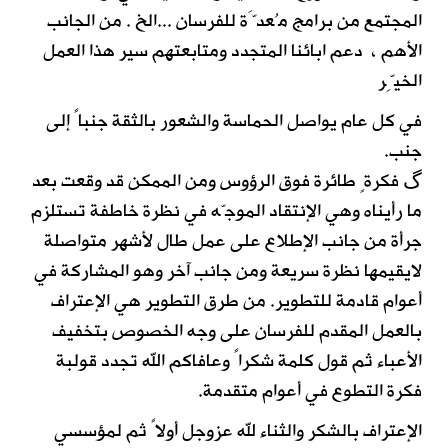
المجتمع من برامج مُعدَّة للفرسان ...الخ . من الجانب
الأهم ، دعم ابائنا المتجدد ومتابعتهم سير هذا العمل
الخيِّر
في كل عام يواصل الحماسة والشعور بالثقة جنباً إلى
جنب.
گ فكرةٍ طائرة فوق الرؤوس ومن الممكن قد وقعت بعد
ما رأيناه وهي الإنتقاد الموجّه في نظرة خاطفة تستلزم
جرأة من جانب الإطلاع على عمل طال لأشهر متواصلة
لايقيمها نظرة سريعة ومن جانب آخر وهو المشاركة في
أعوام قادمة للتطوير. من طرق التطوير هي الإعتراف
بالعمل المقدم للفرسان على وجه الخصوص بتخفيف
الأعباء ثم قول كلمة شكراً وعافاكم الله تجدد قولبة
فكرة التطوع في أعوام متقدمة.
الإعتراف بالشكر والثناء لله عزوجل أولاً ثم لمؤسسي