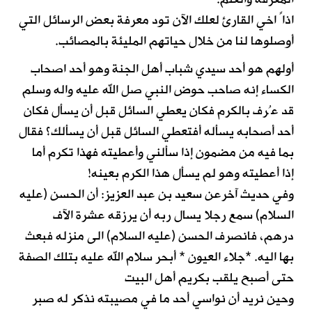
اذاً اخي القارئ لعلك الآن تود معرفة بعض الرسائل التي
أوصلوها لنا من خلال حياتهم المليئة بالمصائب.
أولهم هو أحد سيدي شباب أهل الجنة وهو أحد اصحاب
الكساء إنه صاحب حوض النبي صل الله عليه واله وسلم
قد عُرف بالكرم فكان يعطي السائل قبل أن يسأل فكان
أحد أصحابه يسأله أفتعطي السائل قبل أن يسألك؟ فقال
بما فيه من مضمون إذا سألني وأعطيته فهذا تكرم أما
إذا أعطيته وهو لم يسأل هذا الكرم بعينه!
وفي حديث آخرعن سعيد بن عبد العزيز: أن الحسن (عليه
السلام) سمع رجلا يسال ربه أن يرزقه عشرة الآف
درهم، فانصرف الحسن (عليه السلام) الى منزله فبعث
بها اليه. *جلاء العيون * أبحر سلام الله عليه بتلك الصفة
حتى أصبح يلقب بكريم أهل البيت
وحين نريد أن نواسي أحد ما في مصيبته نذكر له صبر