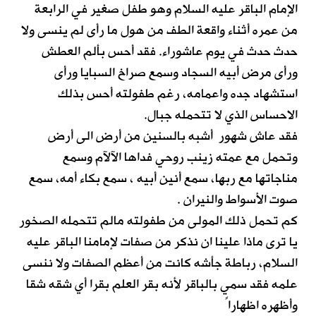
الإمام الباقر عليه السلام وهو طفل صغير في الرابعة
من عمره أثناء واقعة الطف من هول ما رأى لم ينسى ولا
حدث حدث في يوم عاشوراء. فقد أحس بألم العطش
ورأى مرض أبيه السجاد وسمع صراخ السبايا ورأى
استشهاد جده واعمامه، رغم طفولته أحس بذلك
الاحساس الذي لا تتحمله جبال.
فقد عاش شهور أشبه بالسنين من أرض الى أرض
وتحمل مع عمته زينب روحي فداها الآلآم وسمع
مناجاتها مع ربها، سمع أنين أبيه ، سمع بكاء أمه، سمع
صوت الأسواط والنيران .
كم تحمل ذلك المولى من طفولته مالم تتحمله الصخور
يا ترى ماذا علينا ان نذكر من صفات لإمامنا الباقر عليه
السلام، رباطة جأشه كانت من أعظم الصفات ولا ننسى
علمه فقد سمي بالباقر لأنه بقر العلم بقرا أي شقه شقا
وأظهره اظهاراً