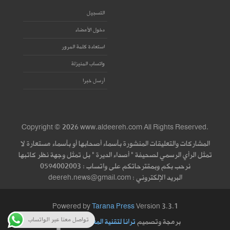
التسجيل
دخول الأعضاء
استعادة كلمة المرور
واتساب المنيزلة
أرسل خبرا
Copyright © 2026 www.aldeereh.com All Rights Reserved.
المشاركات والتعليقات المنشورة بأسماء أصحابها أو بأسماء مستعارة لا
تمثل الرأي الرسمي لصحيفة " أصداء الديرة " بل تمثل وجهة نظر كاتبها
نرحب بكم وبمقترحاتكم على واتساب : 0594002003
البريد الإلكتروني : deereh.news@gmail.com
Powered by
Tarana Press
Version 3.3.1
تواصل معنا عبر الواتساب
برمجة وتصميم
ترانا لتقنية المعلومات
|