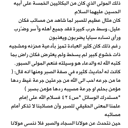
ذلك المولى الذي كان من البكائيين الخمسة على أبيه
الحسين عليهما السلام
كان مثال عظيم للصبر لما شاهد من مصائب فكان
عليل، وسط حرب كبيرة فقد جميع أهله وأُسر وضُرب
ورأى نساءه سبايا يضربون ويعذبون
رغم ذلك كان كثير العبادة تميز بأدعية محزنه ومشجيه
ذات خشوع كبير لم يسخط ولم يعترض فكان راض بما
كتبه الله له والدعاء هو وسيلته فنعم المولى الصبور.
كانت له أحاديث كثيره في صفة الصبر ومنها انه قال: (
ما من جرعه احب الى الله من جرعتين جرعة غيظ ردها
مؤمن بحلم او جرعة مصيبه ردها مؤمن بصبر )
*مستدرك الوسائل *ص٤٢٤ فسلام الله على إمام
علمنا المعنى الحقيقي للصبر وأن مصائبنا لا تذكر أمام
مصائبه
حين نتحدث عن مولانا السجاد والصبر فلا ننسى مولانا