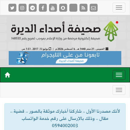
الخميس , 21 صفر 1448 هـ ,
6 أغسطس 2026 م |
يوليو 13, 2017 , 1:51 ص
لأنك مصدرنا الأول .. شاركنا أخبارك موثقة بالصور .. قضية ..
مقال .. وذلك بالإرسال على رقم خدمة الواتساب
0594002003